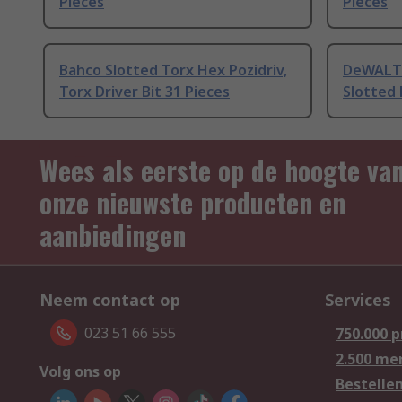
Pieces
Pieces
Bahco Slotted Torx Hex Pozidriv,
DeWALT H
Torx Driver Bit 31 Pieces
Slotted 
Wees als eerste op de hoogte va
onze nieuwste producten en
aanbiedingen
Neem contact op
Services
023 51 66 555
750.000 
2.500 me
Volg ons op
Bestelle