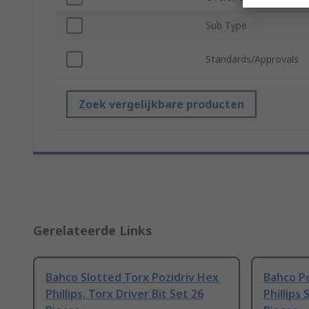
Sub Type
Standards/Approvals
Zoek vergelijkbare producten
Gerelateerde Links
Bahco Slotted Torx Pozidriv Hex
Bahco Po
Phillips, Torx Driver Bit Set 26
Phillips 