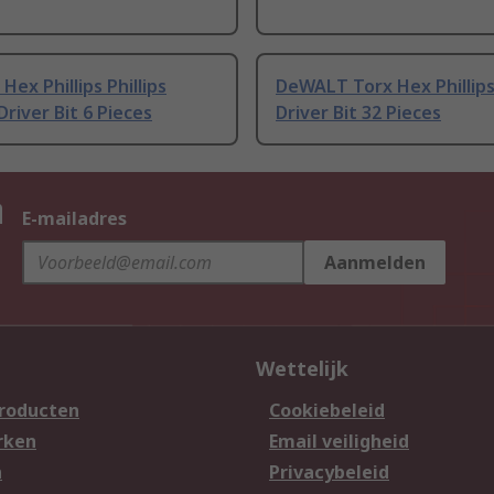
ex Phillips Phillips
DeWALT Torx Hex Phillips
Driver Bit 6 Pieces
Driver Bit 32 Pieces
n
E-mailadres
Aanmelden
Wettelijk
producten
Cookiebeleid
rken
Email veiligheid
n
Privacybeleid