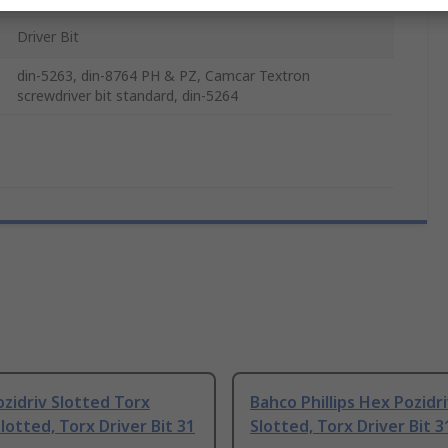
Driver Bit
din-5263, din-8764 PH & PZ, Camcar Textron
screwdriver bit standard, din-5264
zidriv Slotted Torx
Bahco Phillips Hex Pozidriv
Slotted, Torx Driver Bit 31
Slotted, Torx Driver Bit 3