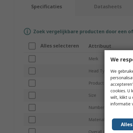
Specificaties
Datasheets
Zoek vergelijkbare producten door een o
Alles selecteren
Attribuut
We resp
Merk
Head Type
We gebruike
personalisa
Product Type
accepteren"
cookies. U 
Size
wilt, klikt
informatie 
Number of Pieces
Material
Alle
Overall Length