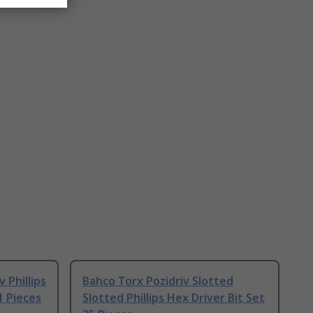
 Phillips
Bahco Torx Pozidriv Slotted
1 Pieces
Slotted Phillips Hex Driver Bit Set