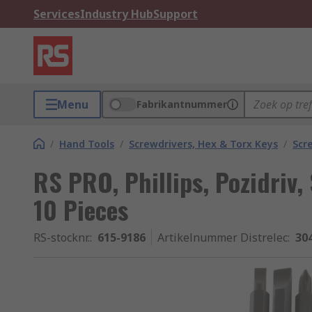
Services
Industry Hub
Support
Menu
Fabrikantnummer
/
Hand Tools
/
Screwdrivers, Hex & Torx Keys
/
Scr
RS PRO, Phillips, Pozidriv, 
10 Pieces
RS-stocknr.
:
615-9186
Artikelnummer Distrelec
:
30