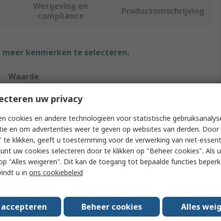
Wetgeving en
Productomschrijving
compliance
f meer kenmerken te selecteren.
Waarde
ecteren uw privacy
RS PRO
Phillips, Pozidriv, Slotted, Torx
n cookies en andere technologieën voor statistische gebruiksanalys
tie en om advertenties weer te geven op websites van derden. Door 
Screwdriver Bit Set
 te klikken, geeft u toestemming voor de verwerking van niet-essent
kunt uw cookies selecteren door te klikken op "Beheer cookies". Als u 
PH1, PH2, PH3, PZ1, PZ2, PZ3, SL4.5, SL7, T15, T20
 u op "Alles weigeren". Dit kan de toegang tot bepaalde functies beper
vindt u in
ons cookiebeleid
10
Molybdenum Steel, Chrome Vanadium Steel
s accepteren
Beheer cookies
Alles wei
100mm