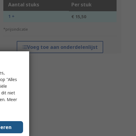
Aantal stuks
Per stuk
1 +
€ 15,50
*prijsindicatie
Voeg toe aan onderdelenlijst
es,
op "Alles
iële
dit niet
ken. Meer
geren