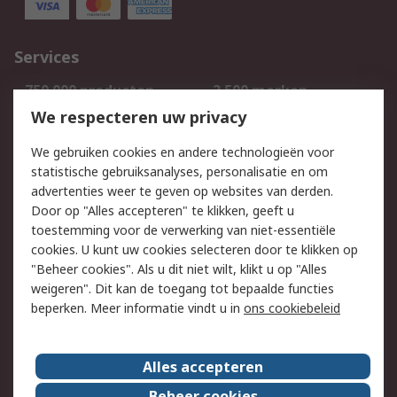
Services
750.000 producten
2.500 merken
Bestellen
Inkoopoplossingen
We respecteren uw privacy
Retouren
Technisch advies
We gebruiken cookies en andere technologieën voor
Track & Trace
statistische gebruiksanalyses, personalisatie en om
advertenties weer te geven op websites van derden.
Wettelijk
Door op "Alles accepteren" te klikken, geeft u
toestemming voor de verwerking van niet-essentiële
Cookiebeleid
Email veiligheid
cookies. U kunt uw cookies selecteren door te klikken op
Privacybeleid
Websitevoorwaarden
"Beheer cookies". Als u dit niet wilt, klikt u op "Alles
weigeren". Dit kan de toegang tot bepaalde functies
Algemene
beperken. Meer informatie vindt u in
ons cookiebeleid
verkoopvoorwaarden
Over RS
Alles accepteren
RS Group
Over ons
Beheer cookies