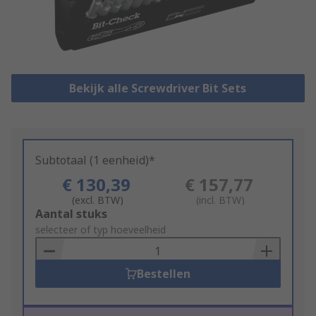
Bekijk alle Screwdriver Bit Sets
Subtotaal (1 eenheid)*
€ 130,39
€ 157,77
(excl. BTW)
(incl. BTW)
Add
Aantal stuks
to
selecteer of typ hoeveelheid
Basket
Bestellen