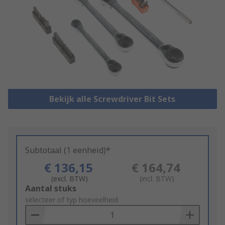
Bekijk alle Screwdriver Bit Sets
Subtotaal (1 eenheid)*
€ 136,15
€ 164,74
(excl. BTW)
(incl. BTW)
Add
Aantal stuks
to
selecteer of typ hoeveelheid
Basket