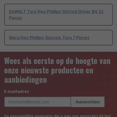
DeWALT Torx Hex Phillips Slotted Driver Bit 32
Pieces
Wera Hex Phillips Slotted, Torx 7 Pieces
Wees als eerste op de hoogte van
onze nieuwste producten en
aanbiedingen
E-mailadres
Aanmelden
De persoonlijke gegevens die u aan ons verstrekt bij het