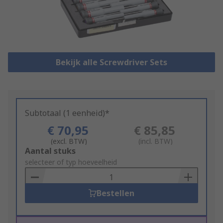
Bekijk alle Screwdriver Sets
Subtotaal (1 eenheid)*
€ 70,95
€ 85,85
(excl. BTW)
(incl. BTW)
Add
Aantal stuks
to
selecteer of typ hoeveelheid
Basket
Bestellen