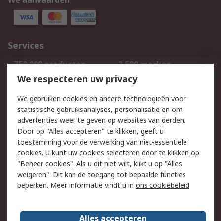
We aanvaarden
Services
750.000 producten
2.500 merken
Bestellen
Inkoopoplossingen
We respecteren uw privacy
Retouren
Technisch advies
We gebruiken cookies en andere technologieën voor
Track & Trace
statistische gebruiksanalyses, personalisatie en om
advertenties weer te geven op websites van derden.
Wettelijk
Door op "Alles accepteren" te klikken, geeft u
toestemming voor de verwerking van niet-essentiële
Cookiebeleid
Email veiligheid
cookies. U kunt uw cookies selecteren door te klikken op
Privacybeleid
Websitevoorwaarden
"Beheer cookies". Als u dit niet wilt, klikt u op "Alles
weigeren". Dit kan de toegang tot bepaalde functies
Algemene
beperken. Meer informatie vindt u in
ons cookiebeleid
verkoopvoorwaarden
Over RS
Alles accepteren