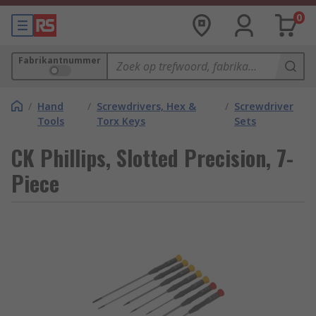
0
Fabrikantnummer
/
Hand
/
Screwdrivers, Hex &
/
Screwdriver
Tools
Torx Keys
Sets
CK Phillips, Slotted Precision, 7-
Piece