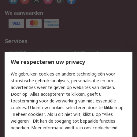
We aanvaarden
Services
750.000 producten
2.500 merken
Bestellen
Inkoopoplossingen
We respecteren uw privacy
Retouren
Technisch advies
We gebruiken cookies en andere technologieën voor
Track & Trace
statistische gebruiksanalyses, personalisatie en om
advertenties weer te geven op websites van derden.
Wettelijk
Door op "Alles accepteren" te klikken, geeft u
toestemming voor de verwerking van niet-essentiële
Cookiebeleid
Email veiligheid
cookies. U kunt uw cookies selecteren door te klikken op
Privacybeleid
Websitevoorwaarden
"Beheer cookies". Als u dit niet wilt, klikt u op "Alles
weigeren". Dit kan de toegang tot bepaalde functies
Algemene
beperken. Meer informatie vindt u in
ons cookiebeleid
verkoopvoorwaarden