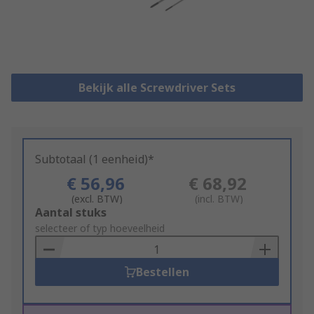
Bekijk alle Screwdriver Sets
Subtotaal (1 eenheid)*
€ 56,96
€ 68,92
(excl. BTW)
(incl. BTW)
Add
Aantal stuks
to
selecteer of typ hoeveelheid
Basket
Bestellen