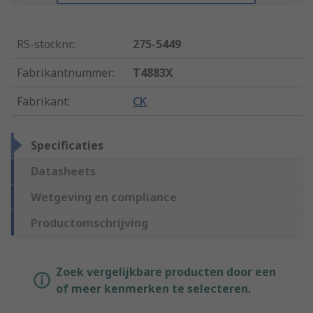
RS-stocknr.
:
275-5449
Fabrikantnummer
:
T4883X
Fabrikant
:
CK
Specificaties
Datasheets
Wetgeving en compliance
Productomschrijving
Zoek vergelijkbare producten door een
of meer kenmerken te selecteren.