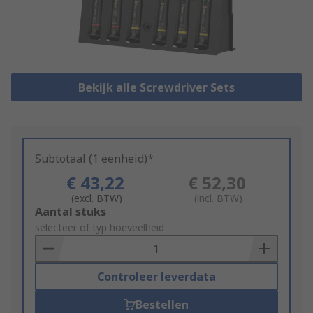
Bekijk alle Screwdriver Sets
Subtotaal (1 eenheid)*
€ 43,22
€ 52,30
(excl. BTW)
(incl. BTW)
Add
Aantal stuks
to
selecteer of typ hoeveelheid
Basket
Controleer leverdata
Bestellen