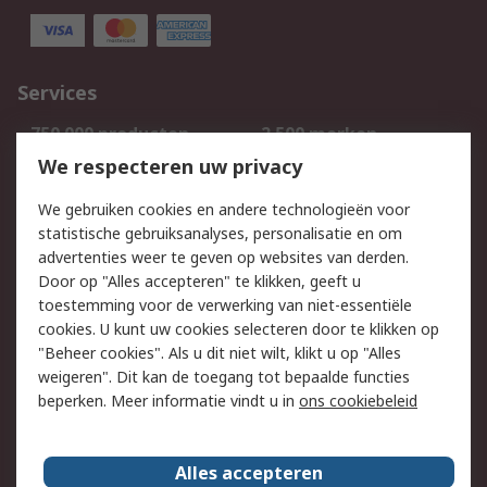
Services
750.000 producten
2.500 merken
Bestellen
Inkoopoplossingen
We respecteren uw privacy
Retouren
Technisch advies
We gebruiken cookies en andere technologieën voor
Track & Trace
statistische gebruiksanalyses, personalisatie en om
advertenties weer te geven op websites van derden.
Wettelijk
Door op "Alles accepteren" te klikken, geeft u
toestemming voor de verwerking van niet-essentiële
Cookiebeleid
Email veiligheid
cookies. U kunt uw cookies selecteren door te klikken op
Privacybeleid
Websitevoorwaarden
"Beheer cookies". Als u dit niet wilt, klikt u op "Alles
weigeren". Dit kan de toegang tot bepaalde functies
Algemene
beperken. Meer informatie vindt u in
ons cookiebeleid
verkoopvoorwaarden
Over RS
Alles accepteren