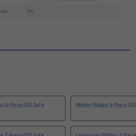
vals
No
ips 6-Piece ESD Safe
Weller Phillips 6-Piece ES
ips 5-Piece ESD Safe
Lindstrom Phillips 7-Piec