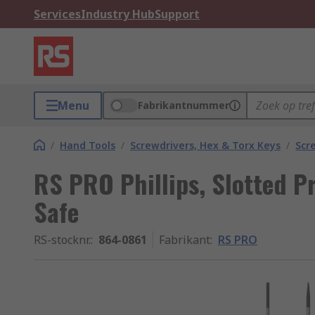
Services
Industry Hub
Support
Menu
Fabrikantnummer
/
Hand Tools
/
Screwdrivers, Hex & Torx Keys
/
Scr
RS PRO Phillips, Slotted Pr
Safe
RS-stocknr.
:
864-0861
Fabrikant
:
RS PRO