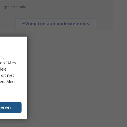
*prijsindicatie
Voeg toe aan onderdelenlijst
es,
op "Alles
iële
dit niet
ken. Meer
geren