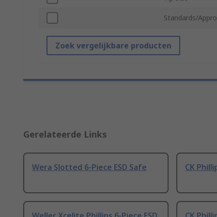
Standards/Appro
Zoek vergelijkbare producten
Gerelateerde Links
Wera Slotted 6-Piece ESD Safe
CK Phill
Weller Xcelite Phillips 6-Piece ESD
CK Phill