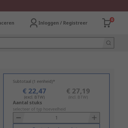
0
aceren
Inloggen / Registreer
Subtotaal (1 eenheid)*
€ 22,47
€ 27,19
(excl. BTW)
(incl. BTW)
Add
Aantal stuks
to
selecteer of typ hoeveelheid
Basket