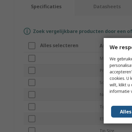
Specificaties
Datasheets
Zoek vergelijkbare producten door een o
Alles selecteren
Attribuut
We resp
Merk
We gebruike
personalisa
Product Type
accepteren"
cookies. U 
Screwdriver Typ
wilt, klikt
informatie 
Number of Piece
Tip Type
Alle
ESD Safe
Tip Size