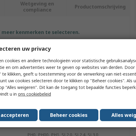
Wetgeving en
Productomschrijving
compliance
f meer kenmerken te selecteren.
Waarde
ecteren uw privacy
RS PRO
n cookies en andere technologieën voor statistische gebruiksanalys
tie en om advertenties weer te geven op websites van derden. Door 
Screwdriver Set
 te klikken, geeft u toestemming voor de verwerking van niet-essent
kunt uw cookies selecteren door te klikken op "Beheer cookies". Als u 
e
Precision
 u op "Alles weigeren". Dit kan de toegang tot bepaalde functies beper
vindt u in
ons cookiebeleid
s
6
Phillips, Slotted
s accepteren
Beheer cookies
Alles wei
Yes
PH0, PH00, PH1, SL2.0, SL2.4, SL3.0