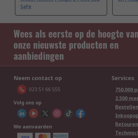
Safe
Wees als eerste op de hoogte va
onze nieuwste producten en
aanbiedingen
Neem contact op
Services
023 51 66 555
750.000 
2.500 me
Volg ons op
Bestelle
Inkoopop
Retoure
We aanvaarden
Technisc