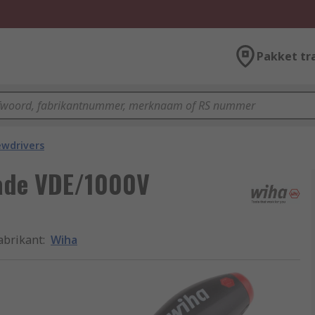
Pakket tr
ewdrivers
ade VDE/1000V
abrikant
:
Wiha