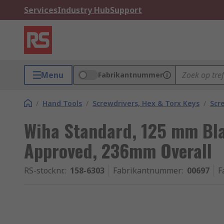
Services
Industry Hub
Support
Menu
Fabrikantnummer
/
Hand Tools
/
Screwdrivers, Hex & Torx Keys
/
Scr
Wiha Standard, 125 mm Bl
Approved, 236mm Overall
RS-stocknr.
:
158-6303
Fabrikantnummer
:
00697
F