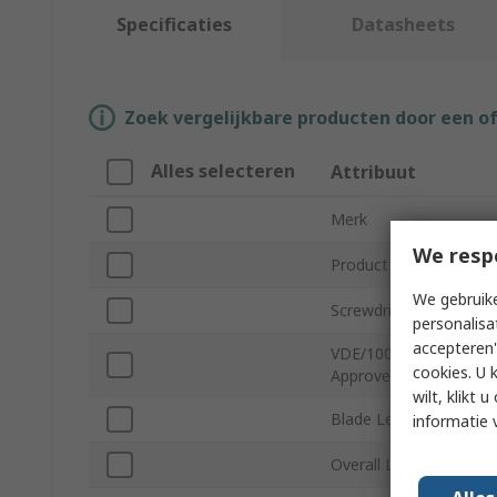
Specificaties
Datasheets
Zoek vergelijkbare producten door een o
Alles selecteren
Attribuut
Merk
We resp
Product Type
We gebruike
Screwdriver Type
personalisa
accepteren"
VDE/1000V
cookies. U 
Approved
wilt, klikt
Blade Length
informatie 
Overall Length