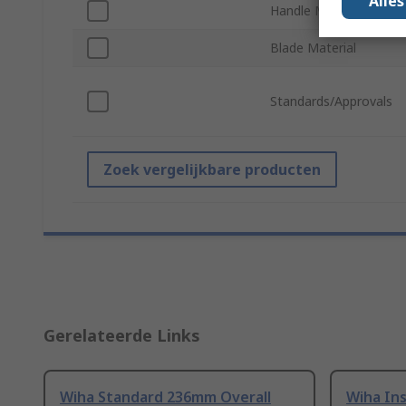
Alle
Handle Material
Blade Material
Standards/Approvals
Zoek vergelijkbare producten
Gerelateerde Links
Wiha Standard 236mm Overall
Wiha In