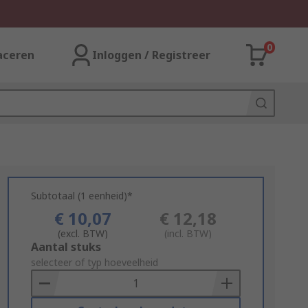
0
aceren
Inloggen / Registreer
Subtotaal (1 eenheid)*
€ 10,07
€ 12,18
(excl. BTW)
(incl. BTW)
Add
Aantal stuks
to
selecteer of typ hoeveelheid
Basket