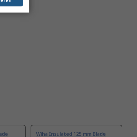
geren
lade
Wiha Insulated 125 mm Blade