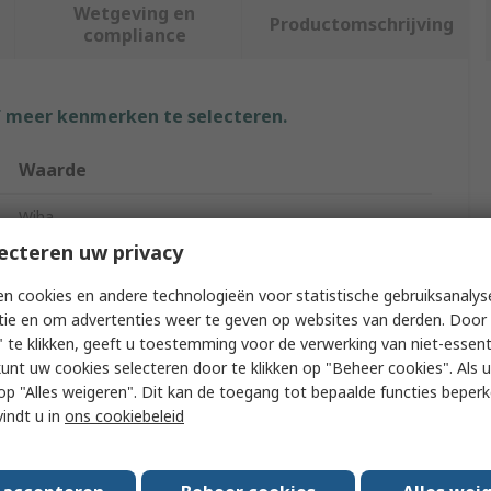
Wetgeving en
Productomschrijving
compliance
f meer kenmerken te selecteren.
Waarde
Wiha
ecteren uw privacy
Slotted Screwdriver
n cookies en andere technologieën voor statistische gebruiksanalys
Standard
tie en om advertenties weer te geven op websites van derden. Door 
 te klikken, geeft u toestemming voor de verwerking van niet-essent
Yes
kunt uw cookies selecteren door te klikken op "Beheer cookies". Als u 
 u op "Alles weigeren". Dit kan de toegang tot bepaalde functies beper
125mm
vindt u in
ons cookiebeleid
236mm