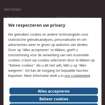
Services
750.000 producten
2.500 merken
Bestellen
Inkoopoplossingen
We respecteren uw privacy
Retouren
Technisch advies
We gebruiken cookies en andere technologieën voor
Track & Trace
statistische gebruiksanalyses, personalisatie en om
advertenties weer te geven op websites van derden.
Wettelijk
Door op "Alles accepteren" te klikken, geeft u
toestemming voor de verwerking van niet-essentiële
Cookiebeleid
Email veiligheid
cookies. U kunt uw cookies selecteren door te klikken op
Privacybeleid
Websitevoorwaarden
"Beheer cookies". Als u dit niet wilt, klikt u op "Alles
weigeren". Dit kan de toegang tot bepaalde functies
Algemene
beperken. Meer informatie vindt u in
ons cookiebeleid
verkoopvoorwaarden
Over RS
Alles accepteren
RS Group
Over ons
Beheer cookies
RS wereldwijd
Werken bij RS