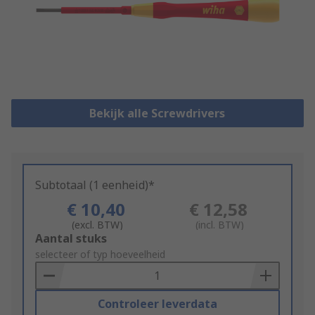
Bekijk alle Screwdrivers
Subtotaal (1 eenheid)*
€ 10,40
€ 12,58
(excl. BTW)
(incl. BTW)
Add
Aantal stuks
to
selecteer of typ hoeveelheid
Basket
Controleer leverdata