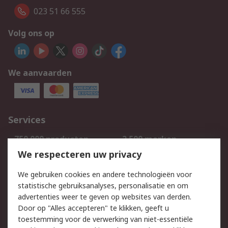
023 51 66 555
Volg ons op
We aanvaarden
Services
750.000 producten
2.500 merken
Bestellen
Inkoopoplossingen
We respecteren uw privacy
Retouren
Technisch advies
We gebruiken cookies en andere technologieën voor
Track & Trace
statistische gebruiksanalyses, personalisatie en om
advertenties weer te geven op websites van derden.
Wettelijk
Door op "Alles accepteren" te klikken, geeft u
toestemming voor de verwerking van niet-essentiële
Cookiebeleid
Email veiligheid