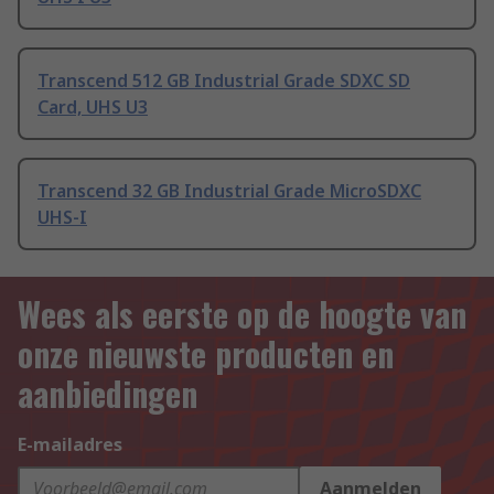
Transcend 512 GB Industrial Grade SDXC SD
Card, UHS U3
Transcend 32 GB Industrial Grade MicroSDXC
UHS-I
Wees als eerste op de hoogte van
onze nieuwste producten en
aanbiedingen
E-mailadres
Aanmelden