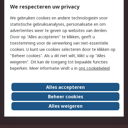
Bestellen
Inkoopoplossingen
We respecteren uw privacy
Retouren
Technisch advies
We gebruiken cookies en andere technologieën voor
Track & Trace
statistische gebruiksanalyses, personalisatie en om
advertenties weer te geven op websites van derden.
Wettelijk
Door op "Alles accepteren" te klikken, geeft u
toestemming voor de verwerking van niet-essentiële
Cookiebeleid
Email veiligheid
cookies. U kunt uw cookies selecteren door te klikken op
Privacybeleid
Websitevoorwaarden
"Beheer cookies". Als u dit niet wilt, klikt u op "Alles
weigeren". Dit kan de toegang tot bepaalde functies
Algemene
beperken. Meer informatie vindt u in
ons cookiebeleid
verkoopvoorwaarden
Over RS
Alles accepteren
RS Group
Over ons
Beheer cookies
RS wereldwijd
Werken bij RS
Alles weigeren
ESG