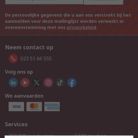
De persoonlijke gegevens die u aan ons verstrekt bij het
aanmelden voor deze mailinglijst worden verwerkt in
overeenstemming met ons
privacybeleid
.
Neem contact op
023 51 66 555
Volg ons op
We aanvaarden
Services
750.000 producten
2.500 merken