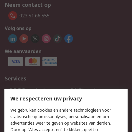
Neem contact op
023 51 66 555
Volg ons op
We aanvaarden
Services
750.000 producten
2.500 merken
Bestellen
Inkoopoplossingen
We respecteren uw privacy
Retouren
Technisch advies
We gebruiken cookies en andere technologieën voor
Track & Trace
statistische gebruiksanalyses, personalisatie en om
advertenties weer te geven op websites van derden.
Wettelijk
Door op "Alles accepteren" te klikken, geeft u