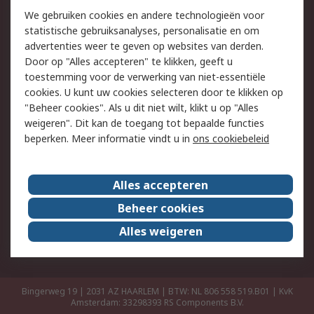
Retouren
Technisch advies
We gebruiken cookies en andere technologieën voor
Track & Trace
statistische gebruiksanalyses, personalisatie en om
advertenties weer te geven op websites van derden.
Wettelijk
Door op "Alles accepteren" te klikken, geeft u
toestemming voor de verwerking van niet-essentiële
Cookiebeleid
Email veiligheid
cookies. U kunt uw cookies selecteren door te klikken op
Privacybeleid
Websitevoorwaarden
"Beheer cookies". Als u dit niet wilt, klikt u op "Alles
weigeren". Dit kan de toegang tot bepaalde functies
Algemene
beperken. Meer informatie vindt u in
ons cookiebeleid
verkoopvoorwaarden
Over RS
Alles accepteren
RS Group
Over ons
Beheer cookies
RS wereldwijd
Werken bij RS
Alles weigeren
ESG
Bingerweg 19 | 2031 AZ HAARLEM | BTW: NL 806 558 519.B01 | KvK
Amsterdam: 33298393
RS Components B.V.