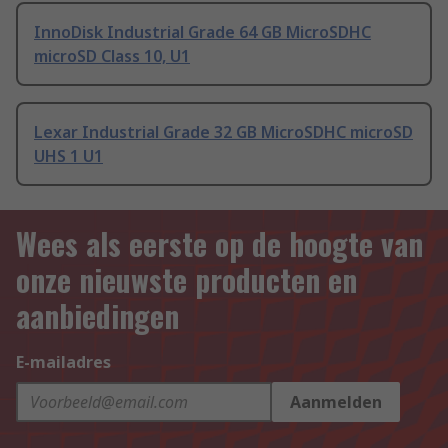
InnoDisk Industrial Grade 64 GB MicroSDHC
microSD Class 10, U1
Lexar Industrial Grade 32 GB MicroSDHC microSD
UHS 1 U1
Wees als eerste op de hoogte van
onze nieuwste producten en
aanbiedingen
E-mailadres
Aanmelden