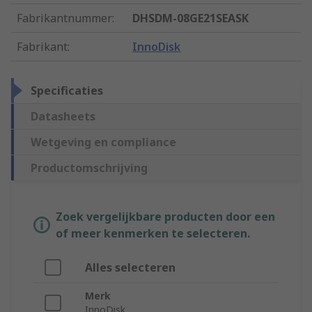
Fabrikantnummer
:
DHSDM-08GE21SEASK
Fabrikant
:
InnoDisk
Specificaties
Datasheets
Wetgeving en compliance
Productomschrijving
Zoek vergelijkbare producten door een
of meer kenmerken te selecteren.
Alles selecteren
Merk
InnoDisk