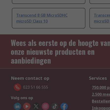
Transcend 8 GB MicroSDHC
Transce
microSD Class 10
microSD
Wees als eerste op de hoogte va
onze nieuwste producten en
aanbiedingen
Neem contact op
Services
023 51 66 555
750.000 
2.500 me
Volg ons op
Bestelle
Inkoopop