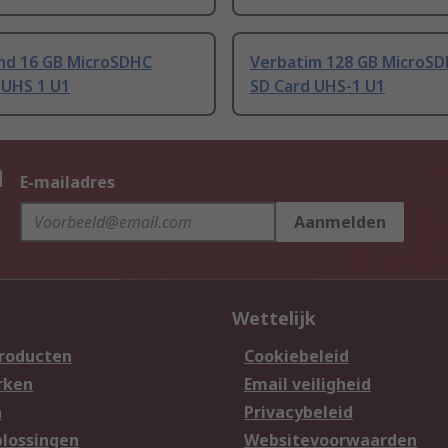
nd 16 GB MicroSDHC
Verbatim 128 GB MicroSD
 UHS 1 U1
SD Card UHS-1 U1
n
E-mailadres
Aanmelden
Wettelijk
producten
Cookiebeleid
rken
Email veiligheid
n
Privacybeleid
lossingen
Websitevoorwaarden