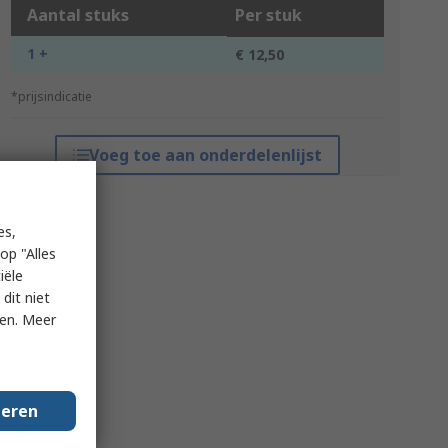
Aantal stuks
Per stuk
1 +
€ 12,50
*prijsindicatie
Voeg toe aan onderdelenlijst
es,
op "Alles
iële
dit niet
ken. Meer
geren