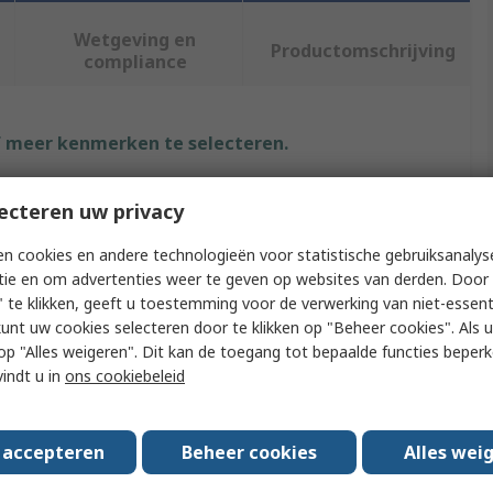
Wetgeving en
Productomschrijving
compliance
f meer kenmerken te selecteren.
ut
Waarde
ecteren uw privacy
Verbatim
n cookies en andere technologieën voor statistische gebruiksanalys
tie en om advertenties weer te geven op websites van derden. Door 
Type
microSD
 te klikken, geeft u toestemming voor de verwerking van niet-essent
kunt uw cookies selecteren door te klikken op "Beheer cookies". Als u 
ize
16GB
 u op "Alles weigeren". Dit kan de toegang tot bepaalde functies beper
vindt u in
ons cookiebeleid
Card Format
MicroSDHC
ss Rating
Class 10, UHS 1 U1
s accepteren
Beheer cookies
Alles wei
l Grade
No