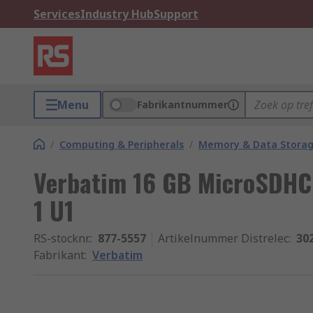
Services
Industry Hub
Support
Menu
Fabrikantnummer
/
Computing & Peripherals
/
Memory & Data Stora
Verbatim 16 GB MicroSDHC 
1 U1
RS-stocknr.
:
877-5557
Artikelnummer Distrelec
:
30
Fabrikant
:
Verbatim