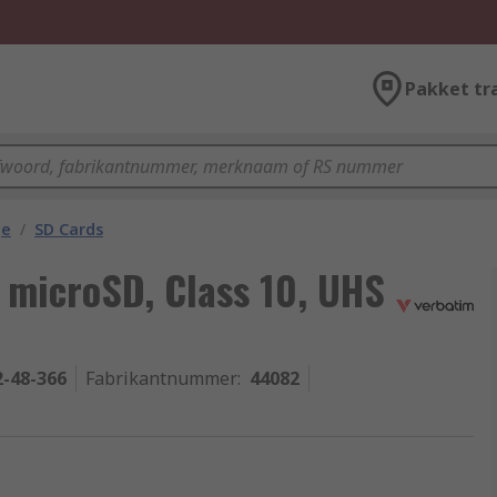
Pakket tr
ge
/
SD Cards
microSD, Class 10, UHS
2-48-366
Fabrikantnummer
:
44082