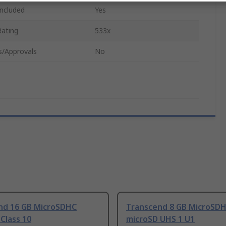
Included
Yes
Rating
533x
s/Approvals
No
nd 16 GB MicroSDHC
Transcend 8 GB MicroSD
Class 10
microSD UHS 1 U1