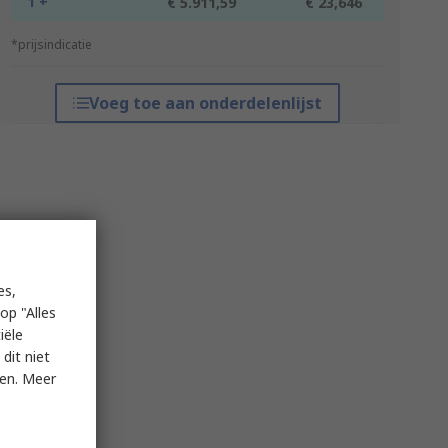
1 +
€ 5.911,59
€ 23,646
*prijsindicatie
Voeg toe aan onderdelenlijst
es,
op "Alles
iële
dit niet
ken. Meer