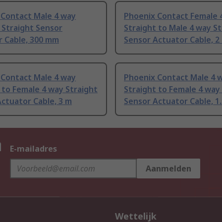
 Contact Male 4 way
Phoenix Contact Female 
 Straight Sensor
Straight to Male 4 way St
r Cable, 300 mm
Sensor Actuator Cable, 2
 Contact Male 4 way
Phoenix Contact Male 4 
 to Female 4 way Straight
Straight to Female 4 way
ctuator Cable, 3 m
Sensor Actuator Cable, 1
n
E-mailadres
Aanmelden
Wettelijk