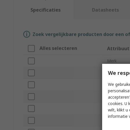
Specificaties
Datasheets
Zoek vergelijkbare producten door een o
Alles selecteren
Attribuut
Merk
We resp
Series
We gebruike
Product Ty
personalisa
Connector 
accepteren"
cookies. U 
Connector 
wilt, klikt
informatie 
Number of 