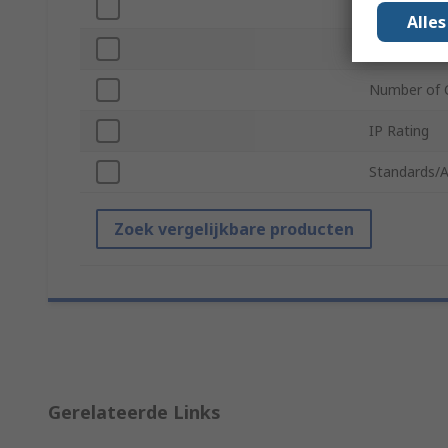
Connector 
Alle
Connector 
Number of 
IP Rating
Standards/A
Zoek vergelijkbare producten
Gerelateerde Links