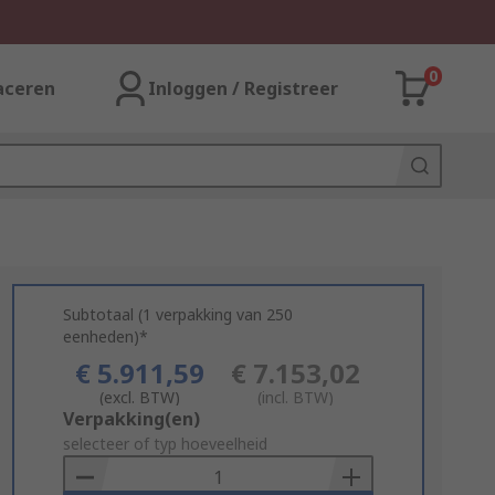
0
aceren
Inloggen / Registreer
Subtotaal (1 verpakking van 250
eenheden)*
€ 5.911,59
€ 7.153,02
(excl. BTW)
(incl. BTW)
Add
Verpakking(en)
to
selecteer of typ hoeveelheid
Basket