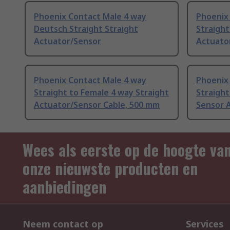
Phoenix Contact Male 4 way
Phoenix
Deutsch Straight Straight
Straight
Actuator/Sensor
Actuato
Phoenix Contact Male 4 way
Phoenix
Straight to Female 4 way Straight
Straight
Actuator/Sensor Cable, 500 mm
Sensor A
Wees als eerste op de hoogte va
onze nieuwste producten en
aanbiedingen
Neem contact op
Services