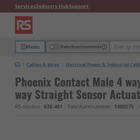
Services
Industry Hub
Support
Menu
Fabrikantnummer
/
Cables & Wires
/
Electrical Power & Industrial Cab
Phoenix Contact Male 4 way
way Straight Sensor Actuat
RS-stocknr.
:
638-461
Fabrikantnummer
:
1400575