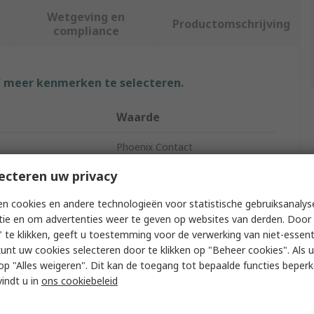
Wetgeving en
Productomschrijving
compliance
f meer kenmerken te selecteren.
Waarde
Phoenix Contact
ecteren uw privacy
SAC
n cookies en andere technologieën voor statistische gebruiksanalys
pe
Sensor Actuator Cable
tie en om advertenties weer te geven op websites van derden. Door 
Gender A
Male
 te klikken, geeft u toestemming voor de verwerking van niet-essent
kunt uw cookies selecteren door te klikken op "Beheer cookies". Als u 
Type A
Straight
 u op "Alles weigeren". Dit kan de toegang tot bepaalde functies beper
vindt u in
ons cookiebeleid
Contacts A
4