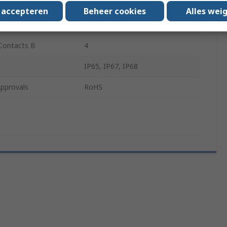
Type B
Straight
s accepteren
Beheer cookies
Alles wei
Gender B
Female
Contacts B
4
IP65, IP67, IP68
pprovals
RoHS