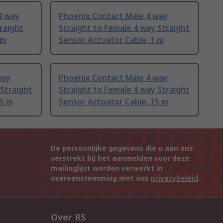
4 way
Phoenix Contact Male 4 way
raight
Straight to Female 4 way Straight
 m
Sensor Actuator Cable, 1 m
way
Phoenix Contact Male 4 way
 Straight
Straight to Female 4 way Straight
.5 m
Sensor Actuator Cable, 15 m
De persoonlijke gegevens die u aan ons
verstrekt bij het aanmelden voor deze
mailinglijst worden verwerkt in
overeenstemming met ons
privacybeleid
.
Over RS