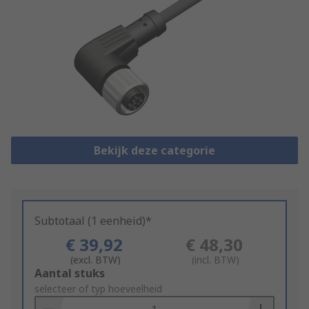
Bekijk deze categorie
Subtotaal (1 eenheid)*
€ 39,92
€ 48,30
(excl. BTW)
(incl. BTW)
Add
Aantal stuks
to
selecteer of typ hoeveelheid
Basket