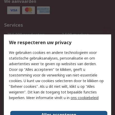
We aanvaarden
Services
750.000 producten
2.500 merken
Bestellen
Inkoopoplossingen
We respecteren uw privacy
Retouren
Technisch advies
We gebruiken cookies en andere technologieën voor
Track & Trace
statistische gebruiksanalyses, personalisatie en om
advertenties weer te geven op websites van derden.
Wettelijk
Door op "Alles accepteren" te klikken, geeft u
toestemming voor de verwerking van niet-essentiële
Cookiebeleid
Email veiligheid
cookies. U kunt uw cookies selecteren door te klikken op
Privacybeleid
Websitevoorwaarden
"Beheer cookies". Als u dit niet wilt, klikt u op "Alles
weigeren". Dit kan de toegang tot bepaalde functies
Algemene
beperken. Meer informatie vindt u in
ons cookiebeleid
verkoopvoorwaarden
Over RS
Alles accepteren