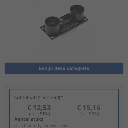
Bekijk deze categorie
Subtotaal (1 eenheid)*
€ 12,53
€ 15,16
(excl. BTW)
(incl. BTW)
Add
Aantal stuks
to
selecteer of typ hoeveelheid