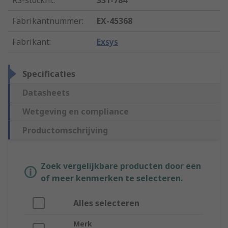
RS-stocknr.
:
331-784
Fabrikantnummer
:
EX-45368
Fabrikant
:
Exsys
Specificaties
Datasheets
Wetgeving en compliance
Productomschrijving
Zoek vergelijkbare producten door een
of meer kenmerken te selecteren.
Alles selecteren
Merk