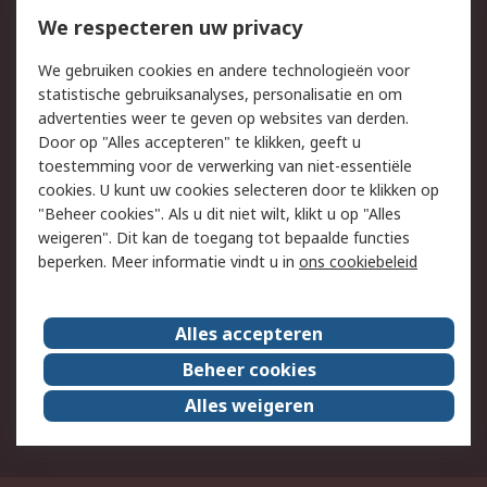
Bestellen
Inkoopoplossingen
We respecteren uw privacy
Retouren
Technisch advies
We gebruiken cookies en andere technologieën voor
Track & Trace
statistische gebruiksanalyses, personalisatie en om
advertenties weer te geven op websites van derden.
Wettelijk
Door op "Alles accepteren" te klikken, geeft u
toestemming voor de verwerking van niet-essentiële
Cookiebeleid
Email veiligheid
cookies. U kunt uw cookies selecteren door te klikken op
Privacybeleid
Websitevoorwaarden
"Beheer cookies". Als u dit niet wilt, klikt u op "Alles
weigeren". Dit kan de toegang tot bepaalde functies
Algemene
beperken. Meer informatie vindt u in
ons cookiebeleid
verkoopvoorwaarden
Over RS
Alles accepteren
RS Group
Over ons
Beheer cookies
RS wereldwijd
Werken bij RS
Alles weigeren
ESG