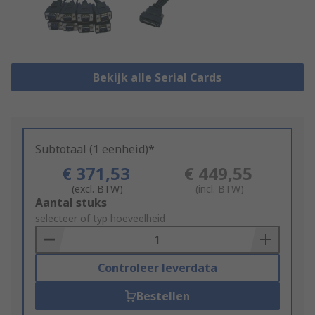
Bekijk alle Serial Cards
Subtotaal (1 eenheid)*
€ 371,53
€ 449,55
(excl. BTW)
(incl. BTW)
Add
Aantal stuks
to
selecteer of typ hoeveelheid
Basket
Controleer leverdata
Bestellen