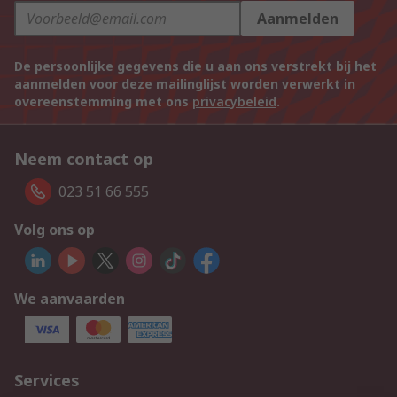
Aanmelden
De persoonlijke gegevens die u aan ons verstrekt bij het
aanmelden voor deze mailinglijst worden verwerkt in
overeenstemming met ons
privacybeleid
.
Neem contact op
023 51 66 555
Volg ons op
We aanvaarden
Services