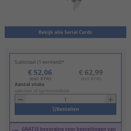
Bekijk alle Serial Cards
Subtotaal (1 eenheid)*
€ 52,06
€ 62,99
(excl. BTW)
(incl. BTW)
Add
Aantal stuks
to
selecteer of typ hoeveelheid
Basket
Bestellen
GRATIS bezorging voor bestellingen van