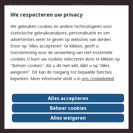
750.000 producten
2.500 merken
Bestellen
Inkoopoplossingen
We respecteren uw privacy
Retouren
Technisch advies
We gebruiken cookies en andere technologieën voor
Track & Trace
statistische gebruiksanalyses, personalisatie en om
advertenties weer te geven op websites van derden.
Wettelijk
Door op "Alles accepteren" te klikken, geeft u
toestemming voor de verwerking van niet-essentiële
Cookiebeleid
Email veiligheid
cookies. U kunt uw cookies selecteren door te klikken op
Privacybeleid
Websitevoorwaarden
"Beheer cookies". Als u dit niet wilt, klikt u op "Alles
weigeren". Dit kan de toegang tot bepaalde functies
Algemene
beperken. Meer informatie vindt u in
ons cookiebeleid
verkoopvoorwaarden
Over RS
Alles accepteren
RS Group
Over ons
Beheer cookies
RS wereldwijd
Werken bij RS
Alles weigeren
ESG