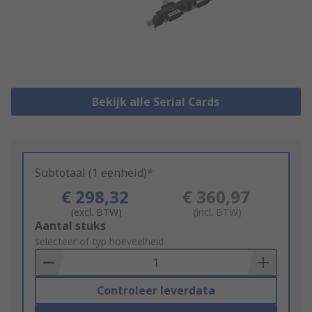
Bekijk alle Serial Cards
Subtotaal (1 eenheid)*
€ 298,32
€ 360,97
(excl. BTW)
(incl. BTW)
Add
Aantal stuks
to
selecteer of typ hoeveelheid
Basket
Controleer leverdata