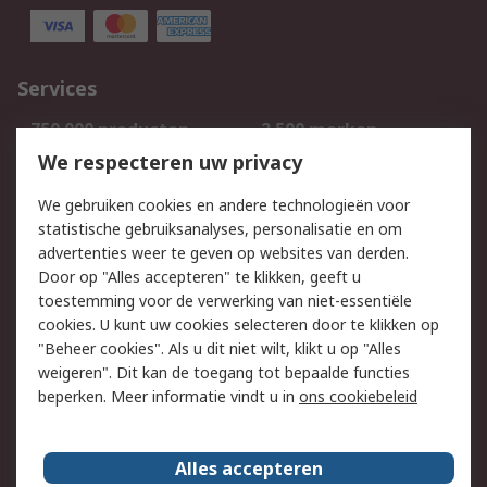
Services
750.000 producten
2.500 merken
Bestellen
Inkoopoplossingen
We respecteren uw privacy
Retouren
Technisch advies
We gebruiken cookies en andere technologieën voor
Track & Trace
statistische gebruiksanalyses, personalisatie en om
advertenties weer te geven op websites van derden.
Wettelijk
Door op "Alles accepteren" te klikken, geeft u
toestemming voor de verwerking van niet-essentiële
Cookiebeleid
Email veiligheid
cookies. U kunt uw cookies selecteren door te klikken op
Privacybeleid
Websitevoorwaarden
"Beheer cookies". Als u dit niet wilt, klikt u op "Alles
weigeren". Dit kan de toegang tot bepaalde functies
Algemene
beperken. Meer informatie vindt u in
ons cookiebeleid
verkoopvoorwaarden
Over RS
Alles accepteren