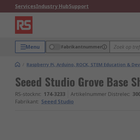
Services
Industry Hub
Support
Menu
Fabrikantnummer
/
Raspberry Pi, Arduino, ROCK, STEM Education & De
Seeed Studio Grove Base S
RS-stocknr.
:
174-3233
Artikelnummer Distrelec
:
30
Fabrikant
:
Seeed Studio