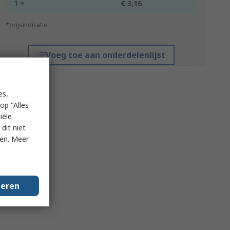
1 +
€ 3,16
*prijsindicatie
Voeg toe aan onderdelenlijst
es,
op "Alles
iële
dit niet
ken. Meer
geren