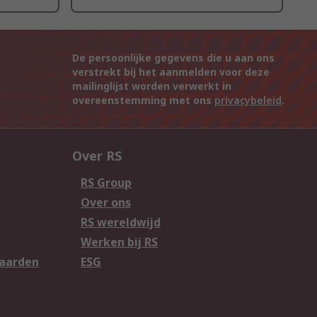
De persoonlijke gegevens die u aan ons
verstrekt bij het aanmelden voor deze
mailinglijst worden verwerkt in
overeenstemming met ons
privacybeleid
.
Over RS
RS Group
Over ons
RS wereldwijd
Werken bij RS
aarden
ESG