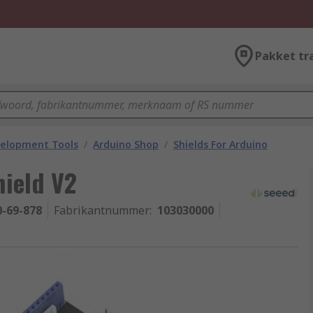
Pakket tr
velopment Tools
/
Arduino Shop
/
Shields For Arduino
hield V2
0-69-878
Fabrikantnummer
:
103030000