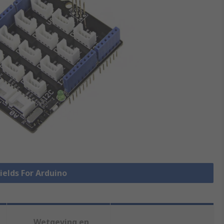
hields For Arduino
Wetgeving en