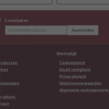
n
E-mailadres
Aanmelden
Wettelijk
producten
Cookiebeleid
rken
Email veiligheid
n
Privacybeleid
lossingen
Websitevoorwaarden
n
Algemene verkoopvoorw
h advies
Trace