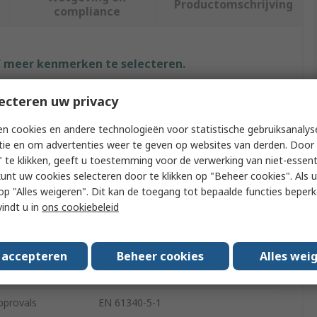
Productomschrijving
compliance
f meer kenmerken te selecteren.
Waarde
ecteren uw privacy
Seeed Studio
n cookies en andere technologieën voor statistische gebruiksanalys
tie en om advertenties weer te geven op websites van derden. Door 
e
Arduino Compatible Shield
 te klikken, geeft u toestemming voor de verwerking van niet-essent
kunt uw cookies selecteren door te klikken op "Beheer cookies". Als u 
me
Grove Base Shield V2
 u op "Alles weigeren". Dit kan de toegang tot bepaalde functies beper
vindt u in
ons cookiebeleid
ation
Base Shield V2
V2.0
s accepteren
Beheer cookies
Alles wei
h
Arduino
pprovals
EN 61340-5-1