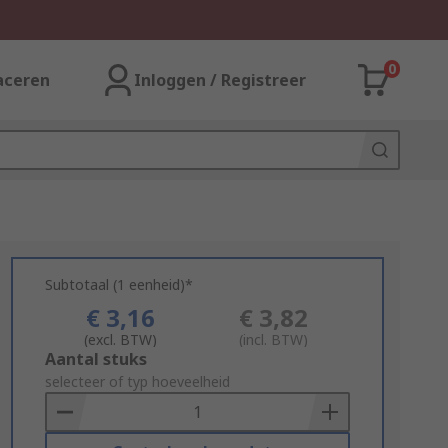
0
aceren
Inloggen / Registreer
Subtotaal (1 eenheid)*
€ 3,16
€ 3,82
(excl. BTW)
(incl. BTW)
Add
Aantal stuks
to
selecteer of typ hoeveelheid
Basket