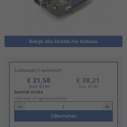
Bekijk alle Shields For Arduino
Subtotaal (1 eenheid)*
€ 31,58
€ 38,21
(excl. BTW)
(incl. BTW)
Add
Aantal stuks
to
selecteer of typ hoeveelheid
Basket
Bestellen