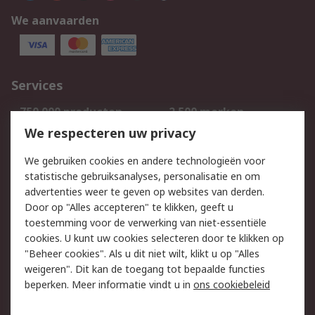
We aanvaarden
Services
750.000 producten
2.500 merken
Bestellen
Inkoopoplossingen
We respecteren uw privacy
Retouren
Technisch advies
We gebruiken cookies en andere technologieën voor
Track & Trace
statistische gebruiksanalyses, personalisatie en om
advertenties weer te geven op websites van derden.
Wettelijk
Door op "Alles accepteren" te klikken, geeft u
toestemming voor de verwerking van niet-essentiële
Cookiebeleid
Email veiligheid
cookies. U kunt uw cookies selecteren door te klikken op
Privacybeleid
Websitevoorwaarden
"Beheer cookies". Als u dit niet wilt, klikt u op "Alles
weigeren". Dit kan de toegang tot bepaalde functies
Algemene
beperken. Meer informatie vindt u in
ons cookiebeleid
verkoopvoorwaarden