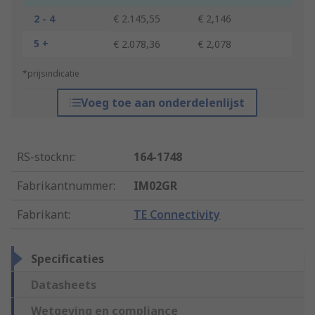
2 - 4
€ 2.145,55
€ 2,146
5 +
€ 2.078,36
€ 2,078
*prijsindicatie
Voeg toe aan onderdelenlijst
RS-stocknr.
:
164-1748
Fabrikantnummer
:
IM02GR
Fabrikant
:
TE Connectivity
Specificaties
Datasheets
Wetgeving en compliance