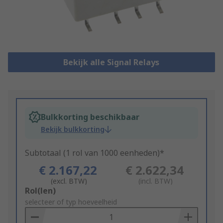
Bekijk alle Signal Relays
Bulkkorting beschikbaar
Bekijk bulkkorting
Subtotaal (1 rol van 1000 eenheden)*
€ 2.167,22
€ 2.622,34
(excl. BTW)
(incl. BTW)
Add
Rol(len)
to
selecteer of typ hoeveelheid
Basket