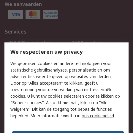
We aanvaarden
Services
750.000 producten
2.500 merken
Bestellen
Inkoopoplossingen
We respecteren uw privacy
Retouren
Technisch advies
We gebruiken cookies en andere technologieën voor
Track & Trace
statistische gebruiksanalyses, personalisatie en om
advertenties weer te geven op websites van derden.
Wettelijk
Door op "Alles accepteren" te klikken, geeft u
toestemming voor de verwerking van niet-essentiële
Cookiebeleid
Email veiligheid
cookies. U kunt uw cookies selecteren door te klikken op
Privacybeleid
Websitevoorwaarden
"Beheer cookies". Als u dit niet wilt, klikt u op "Alles
weigeren". Dit kan de toegang tot bepaalde functies
Algemene
beperken. Meer informatie vindt u in
ons cookiebeleid
verkoopvoorwaarden
Over RS