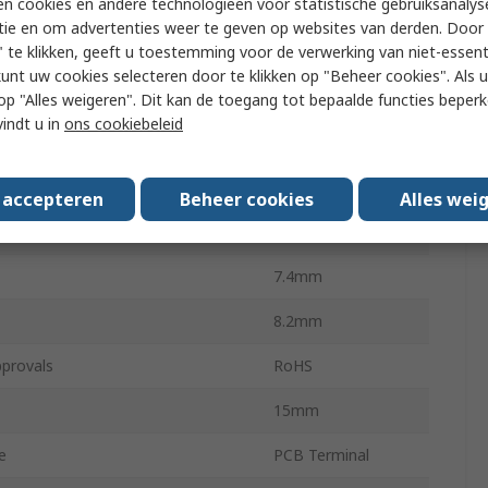
n cookies en andere technologieën voor statistische gebruiksanalys
 Voltage
220V ac
tie en om advertenties weer te geven op websites van derden. Door 
 te klikken, geeft u toestemming voor de verwerking van niet-essent
 Voltage
220V dc
kunt uw cookies selecteren door te klikken op "Beheer cookies". Als u 
G6S
 u op "Alles weigeren". Dit kan de toegang tot bepaalde functies beper
vindt u in
ons cookiebeleid
rating Temperature
-40°C
ower
60VA
s accepteren
Beheer cookies
Alles wei
rating Temperature
85°C
7.4mm
8.2mm
provals
RoHS
15mm
e
PCB Terminal