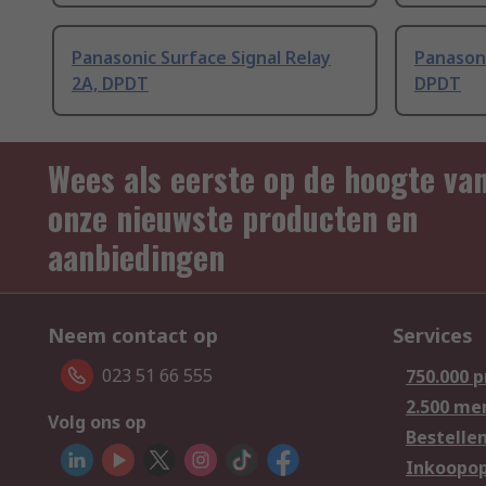
Panasonic Surface Signal Relay
Panasoni
2A, DPDT
DPDT
Wees als eerste op de hoogte va
onze nieuwste producten en
aanbiedingen
Neem contact op
Services
023 51 66 555
750.000 
2.500 me
Volg ons op
Bestelle
Inkoopop