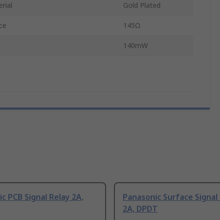
rial
Gold Plated
ce
145Ω
140mW
c PCB Signal Relay 2A,
Panasonic Surface Signal
2A, DPDT