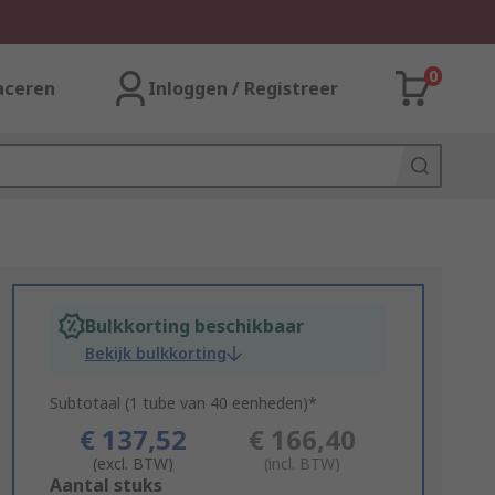
0
aceren
Inloggen / Registreer
Bulkkorting beschikbaar
Bekijk bulkkorting
Subtotaal (1 tube van 40 eenheden)*
€ 137,52
€ 166,40
(excl. BTW)
(incl. BTW)
Add
Aantal stuks