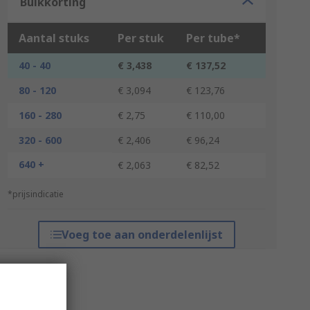
Bulkkorting
Aantal stuks
Per stuk
Per tube*
40 - 40
€ 3,438
€ 137,52
80 - 120
€ 3,094
€ 123,76
160 - 280
€ 2,75
€ 110,00
320 - 600
€ 2,406
€ 96,24
640 +
€ 2,063
€ 82,52
*prijsindicatie
Voeg toe aan onderdelenlijst