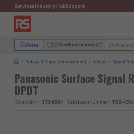
Services
Industry Hub
Support
Menu
Fabrikantnummer
/
Relays & Signal Conditioning
/
Relays
/
Signal Rel
Panasonic Surface Signal Re
DPDT
RS-stocknr.
:
173-8984
Fabrikantnummer
:
TX2-4.5V