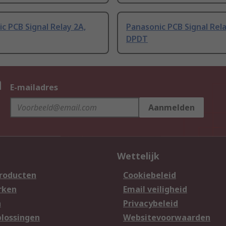
c PCB Signal Relay 2A,
Panasonic PCB Signal Rela
DPDT
n
E-mailadres
Aanmelden
Wettelijk
producten
Cookiebeleid
rken
Email veiligheid
n
Privacybeleid
lossingen
Websitevoorwaarden