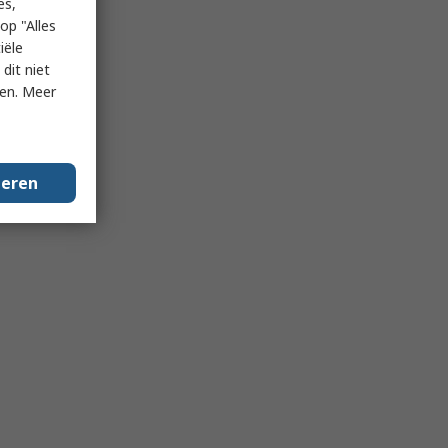
es,
op "Alles
iële
dit niet
ken. Meer
geren