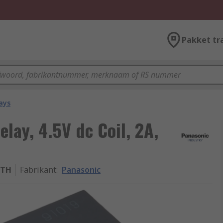
Pakket tr
ays
lay, 4.5V dc Coil, 2A,
-TH
Fabrikant
:
Panasonic