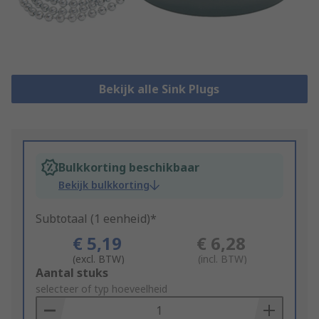
Bekijk alle Sink Plugs
Bulkkorting beschikbaar
Bekijk bulkkorting
Subtotaal (1 eenheid)*
€ 5,19
€ 6,28
(excl. BTW)
(incl. BTW)
Add
Aantal stuks
to
selecteer of typ hoeveelheid
Basket