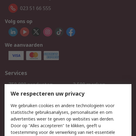
023 51 66 555
Volg ons op
We aanvaarden
Services
750.000 producten
2.500 merken
Bestellen
Inkoopoplossingen
We respecteren uw privacy
Retouren
Technisch advies
We gebruiken cookies en andere technologieën voor
Track & Trace
statistische gebruiksanalyses, personalisatie en om
advertenties weer te geven op websites van derden.
Wettelijk
Door op "Alles accepteren" te klikken, geeft u
toestemming voor de verwerking van niet-essentiële