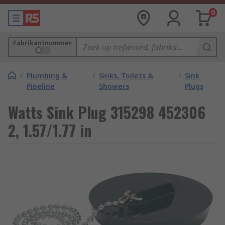
0
Fabrikantnummer
/
Plumbing &
/
Sinks, Toilets &
/
Sink
Pipeline
Showers
Plugs
Watts Sink Plug 315298 452306
2, 1.57/1.77 in