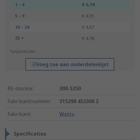
1 - 4
€ 5,19
5 - 9
€ 4,95
10 - 24
€ 4,87
25 +
€ 4,78
*prijsindicatie
Voeg toe aan onderdelenlijst
RS-stocknr.
:
300-5250
Fabrikantnummer
:
315298 452306 2
Fabrikant
:
Watts
Specificaties