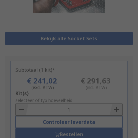
Bekijk alle Socket Sets
Subtotaal (1 kit)*
€ 241,02
€ 291,63
(excl. BTW)
(incl. BTW)
Add
Kit(s)
to
selecteer of typ hoeveelheid
Basket
Controleer leverdata
Bestellen