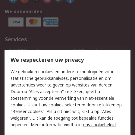
We aanvaarden
Services
750.000 producten
2.500 merken
Bestellen
Inkoopoplossingen
We respecteren uw privacy
Retouren
Technisch advies
We gebruiken cookies en andere technologieën voor
Track & Trace
statistische gebruiksanalyses, personalisatie en om
advertenties weer te geven op websites van derden.
Wettelijk
Door op "Alles accepteren" te klikken, geeft u
toestemming voor de verwerking van niet-essentiële
Cookiebeleid
Email veiligheid
cookies. U kunt uw cookies selecteren door te klikken op
Privacybeleid
Websitevoorwaarden
"Beheer cookies". Als u dit niet wilt, klikt u op "Alles
weigeren". Dit kan de toegang tot bepaalde functies
Algemene
beperken. Meer informatie vindt u in
ons cookiebeleid
verkoopvoorwaarden