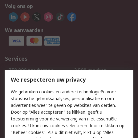
Volg ons op
We aanvaarden
Services
750.000 producten
2.500 merken
Bestellen
Inkoopoplossingen
We respecteren uw privacy
Retouren
Technisch advies
We gebruiken cookies en andere technologieën voor
Track & Trace
statistische gebruiksanalyses, personalisatie en om
advertenties weer te geven op websites van derden.
Wettelijk
Door op "Alles accepteren" te klikken, geeft u
toestemming voor de verwerking van niet-essentiële
Cookiebeleid
Email veiligheid
cookies. U kunt uw cookies selecteren door te klikken op
Privacybeleid
Websitevoorwaarden
"Beheer cookies". Als u dit niet wilt, klikt u op "Alles