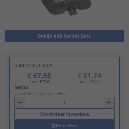
Bekijk alle Socket Sets
Subtotaal (1 set)*
€ 67,55
€ 81,74
(excl. BTW)
(incl. BTW)
Add
Set(s)
to
selecteer of typ hoeveelheid
Basket
Controleer leverdata
Bestellen