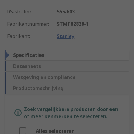
RS-stocknr.
:
555-603
Fabrikantnummer
:
STMT82828-1
Fabrikant
:
Stanley
Specificaties
Datasheets
Wetgeving en compliance
Productomschrijving
Zoek vergelijkbare producten door een
of meer kenmerken te selecteren.
Alles selecteren