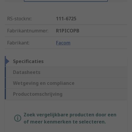
RS-stocknr.
:
111-6725
Fabrikantnummer
:
R1PICOPB
Fabrikant
:
Facom
Specificaties
Datasheets
Wetgeving en compliance
Productomschrijving
Zoek vergelijkbare producten door een
of meer kenmerken te selecteren.