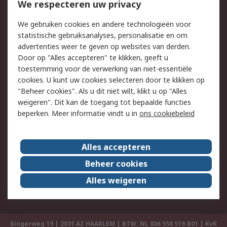
Bestellen
Inkoopoplossingen
We respecteren uw privacy
Retouren
Technisch advies
We gebruiken cookies en andere technologieën voor
Track & Trace
statistische gebruiksanalyses, personalisatie en om
advertenties weer te geven op websites van derden.
Wettelijk
Door op "Alles accepteren" te klikken, geeft u
toestemming voor de verwerking van niet-essentiële
Cookiebeleid
Email veiligheid
cookies. U kunt uw cookies selecteren door te klikken op
Privacybeleid
Websitevoorwaarden
"Beheer cookies". Als u dit niet wilt, klikt u op "Alles
weigeren". Dit kan de toegang tot bepaalde functies
Algemene
beperken. Meer informatie vindt u in
ons cookiebeleid
verkoopvoorwaarden
Over RS
Alles accepteren
RS Group
Over ons
Beheer cookies
RS wereldwijd
Werken bij RS
Alles weigeren
ESG
Bingerweg 19 | 2031 AZ HAARLEM | BTW: NL 806 558 519.B01 | KvK