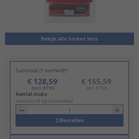
Bekijk alle Socket Sets
Subtotaal (1 eenheid)*
€ 128,59
€ 155,59
(excl. BTW)
(incl. BTW)
Add
Aantal stuks
to
selecteer of typ hoeveelheid
Basket
Bestellen