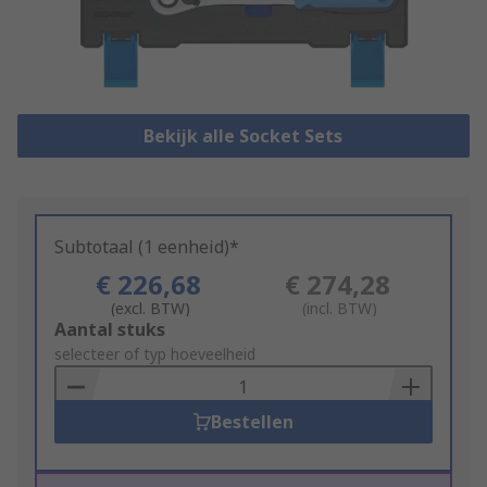
Bekijk alle Socket Sets
Subtotaal (1 eenheid)*
€ 226,68
€ 274,28
(excl. BTW)
(incl. BTW)
Add
Aantal stuks
to
selecteer of typ hoeveelheid
Basket
Bestellen