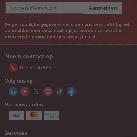
Aanmelden
De persoonlijke gegevens die u aan ons verstrekt bij het
aanmelden voor deze mailinglijst worden verwerkt in
overeenstemming met ons
privacybeleid
.
Neem contact op
023 51 66 555
Volg ons op
We aanvaarden
Services