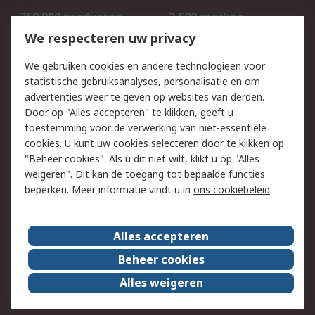
750.000 producten
2.500 merken
Bestellen
Inkoopoplossingen
We respecteren uw privacy
Retouren
Technisch advies
We gebruiken cookies en andere technologieën voor
Track & Trace
statistische gebruiksanalyses, personalisatie en om
advertenties weer te geven op websites van derden.
Wettelijk
Door op "Alles accepteren" te klikken, geeft u
toestemming voor de verwerking van niet-essentiële
Cookiebeleid
Email veiligheid
cookies. U kunt uw cookies selecteren door te klikken op
Privacybeleid
Websitevoorwaarden
"Beheer cookies". Als u dit niet wilt, klikt u op "Alles
weigeren". Dit kan de toegang tot bepaalde functies
Algemene
beperken. Meer informatie vindt u in
ons cookiebeleid
verkoopvoorwaarden
Over RS
Alles accepteren
RS Group
Over ons
Beheer cookies
RS wereldwijd
Werken bij RS
Alles weigeren
ESG