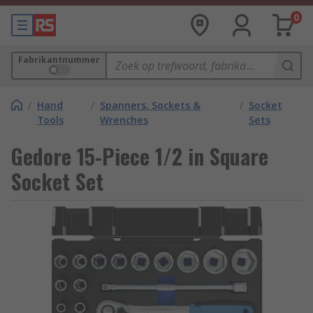
0
Fabrikantnummer
/
Hand
/
Spanners, Sockets &
/
Socket
Tools
Wrenches
Sets
Gedore 15-Piece 1/2 in Square
Socket Set