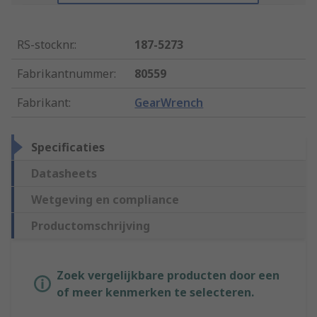
RS-stocknr.
:
187-5273
Fabrikantnummer
:
80559
Fabrikant
:
GearWrench
Specificaties
Datasheets
Wetgeving en compliance
Productomschrijving
Zoek vergelijkbare producten door een
of meer kenmerken te selecteren.