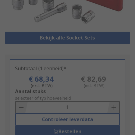
Bekijk alle Socket Sets
Subtotaal (1 eenheid)*
€ 68,34
€ 82,69
(excl. BTW)
(incl. BTW)
Add
Aantal stuks
to
selecteer of typ hoeveelheid
Basket
Controleer leverdata
Bestellen