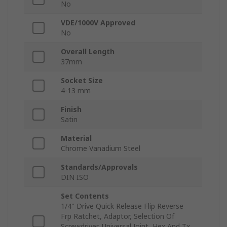
No
VDE/1000V Approved
No
Overall Length
37mm
Socket Size
4-13 mm
Finish
Satin
Material
Chrome Vanadium Steel
Standards/Approvals
DIN ISO
Set Contents
1/4" Drive Quick Release Flip Reverse
Frp Ratchet, Adaptor, Selection Of
Screwdriver, Universal Joint, Hex And Tx