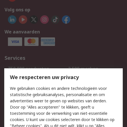
Volg ons op
We aanvaarden
Services
750.000 producten
2.500 merken
Bestellen
Inkoopoplossingen
We respecteren uw privacy
Retouren
Technisch advies
We gebruiken cookies en andere technologieën voor
Track & Trace
statistische gebruiksanalyses, personalisatie en om
advertenties weer te geven op websites van derden.
Wettelijk
Door op "Alles accepteren" te klikken, geeft u
toestemming voor de verwerking van niet-essentiële
Cookiebeleid
Email veiligheid
cookies. U kunt uw cookies selecteren door te klikken op
Privacybeleid
Websitevoorwaarden
"Beheer cookies". Als u dit niet wilt, klikt u op "Alles