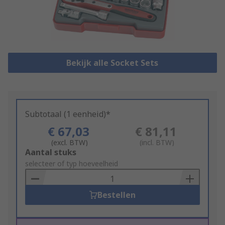
Bekijk alle Socket Sets
Subtotaal (1 eenheid)*
€ 67,03
€ 81,11
(excl. BTW)
(incl. BTW)
Add
Aantal stuks
to
selecteer of typ hoeveelheid
Basket
Bestellen