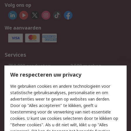
Volg ons op
We aanvaarden
Services
750.000 producten
2.500 merken
Bestellen
Inkoopoplossingen
We respecteren uw privacy
Retouren
Technisch advies
We gebruiken cookies en andere technologieën voor
Track & Trace
statistische gebruiksanalyses, personalisatie en om
advertenties weer te geven op websites van derden.
Wettelijk
Door op "Alles accepteren" te klikken, geeft u
toestemming voor de verwerking van niet-essentiële
Cookiebeleid
Email veiligheid
cookies. U kunt uw cookies selecteren door te klikken op
Privacybeleid
Websitevoorwaarden
"Beheer cookies". Als u dit niet wilt, klikt u op "Alles