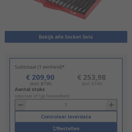
Bekijk alle Socket Sets
Subtotaal (1 eenheid)*
€ 209,90
€ 253,98
(excl. BTW)
(incl. BTW)
Add
Aantal stuks
to
selecteer of typ hoeveelheid
Basket
Controleer leverdata
Bestellen