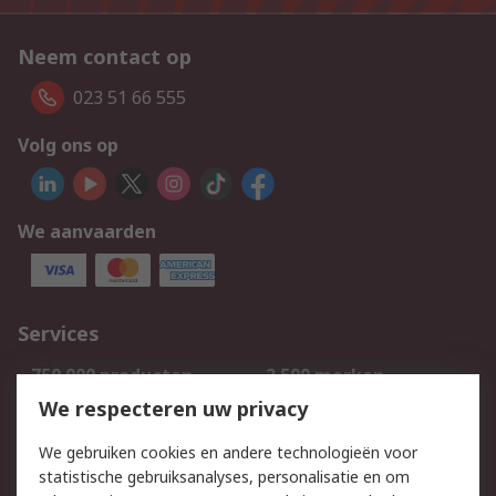
Neem contact op
023 51 66 555
Volg ons op
We aanvaarden
Services
750.000 producten
2.500 merken
Bestellen
Inkoopoplossingen
We respecteren uw privacy
Retouren
Technisch advies
We gebruiken cookies en andere technologieën voor
Track & Trace
statistische gebruiksanalyses, personalisatie en om