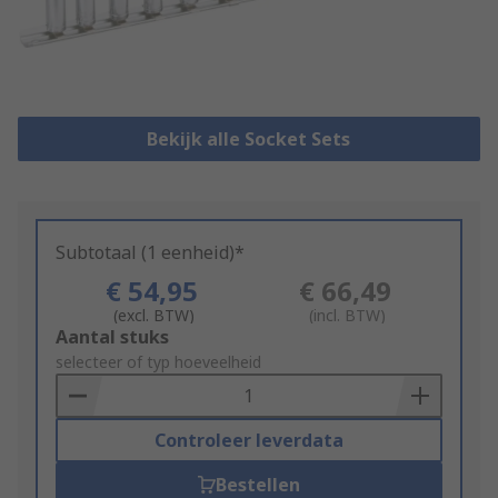
Bekijk alle Socket Sets
Subtotaal (1 eenheid)*
€ 54,95
€ 66,49
(excl. BTW)
(incl. BTW)
Add
Aantal stuks
to
selecteer of typ hoeveelheid
Basket
Controleer leverdata
Bestellen