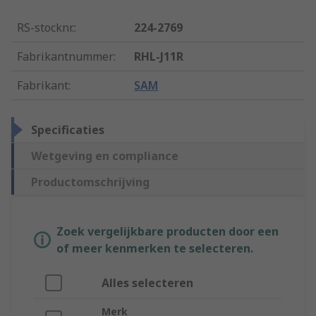
RS-stocknr.
:
224-2769
Fabrikantnummer
:
RHL-J11R
Fabrikant
:
SAM
Specificaties
Wetgeving en compliance
Productomschrijving
Zoek vergelijkbare producten door een
of meer kenmerken te selecteren.
Alles selecteren
Merk