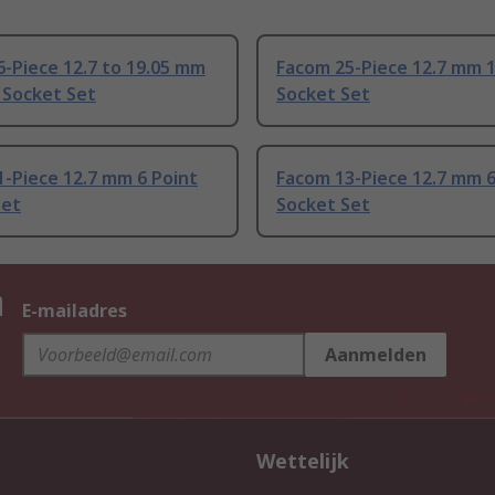
-Piece 12.7 to 19.05 mm
Facom 25-Piece 12.7 mm 1
 Socket Set
Socket Set
-Piece 12.7 mm 6 Point
Facom 13-Piece 12.7 mm 6
Set
Socket Set
n
E-mailadres
Aanmelden
Wettelijk