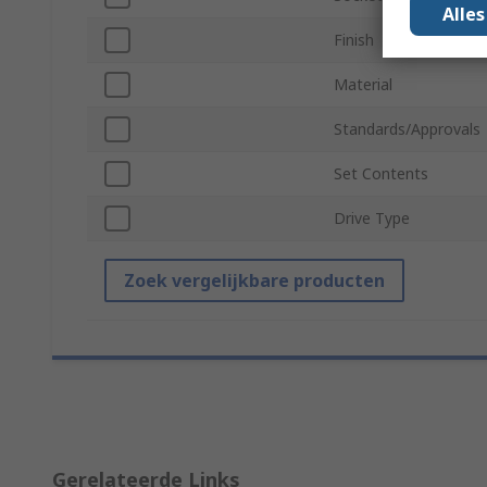
Alle
Finish
Material
Standards/Approvals
Set Contents
Drive Type
Zoek vergelijkbare producten
Gerelateerde Links