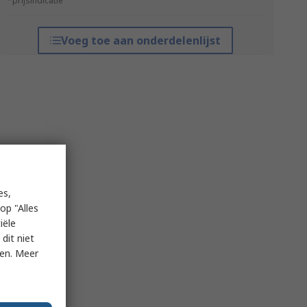
*prijsindicatie
Voeg toe aan onderdelenlijst
es,
op "Alles
iële
dit niet
ken. Meer