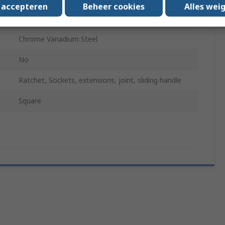
s accepteren
Beheer cookies
Alles wei
Bright Chrome
Chrome Vanadium Steel
No
Ratchet, Sockets, extensions, joint, sliding handle
Square