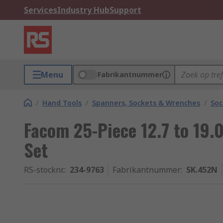
Services
Industry Hub
Support
Menu
Fabrikantnummer
/
Hand Tools
/
Spanners, Sockets & Wrenches
/
Soc
Facom 25-Piece 12.7 to 19.
Set
RS-stocknr.
:
234-9763
Fabrikantnummer
:
SK.452N