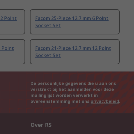
2 Point
Facom 25-Piece 12.7 mm 6 Point
Socket Set
 Point
Facom 21-Piece 12.7 mm 12 Point
Socket Set
De persoonlijke gegevens die u aan ons
verstrekt bij het aanmelden voor deze
mailinglijst worden verwerkt in
overeenstemming met ons
privacybeleid
.
Over RS