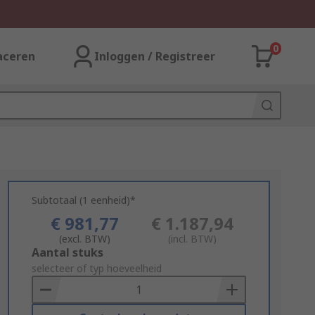
0
aceren
Inloggen / Registreer
Subtotaal (1 eenheid)*
€ 981,77
€ 1.187,94
(excl. BTW)
(incl. BTW)
Add
Aantal stuks
to
selecteer of typ hoeveelheid
Basket