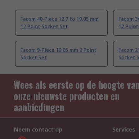
Facom 40-Piece 12.7 to 19.05 mm
Facom 36
12 Point Socket Set
12 Point
Facom 9-Piece 19.05 mm 6 Point
Facom 21
Socket Set
Socket 
Wees als eerste op de hoogte va
onze nieuwste producten en
aanbiedingen
Neem contact op
Services