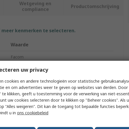
Wetgeving en
Productomschrijving
compliance
f meer kenmerken te selecteren.
Waarde
Facom
Socket Set
ecteren uw privacy
12.7 to 19.05 mm
n cookies en andere technologieën voor statistische gebruiksanalys
tie en om advertenties weer te geven op websites van derden. Door 
25
 te klikken, geeft u toestemming voor de verwerking van niet-essent
kunt uw cookies selecteren door te klikken op "Beheer cookies". Als u 
12 Point
 u op "Alles weigeren". Dit kan de toegang tot bepaalde functies beper
vindt u in
ons cookiebeleid
No
8 to 50 mm