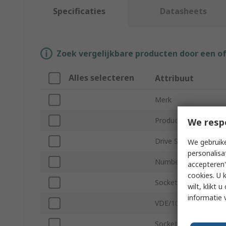
Specificaties
Datasheets
Zoek vergelijkbare producten door een o
Alles selecteren
Attribuut
Merk
Product Type
We resp
Drive Size
We gebruike
personalisa
Number of Pieces
accepteren"
cookies. U 
Socket Type
wilt, klikt
informatie 
VDE/1000V Approved
Socket Size