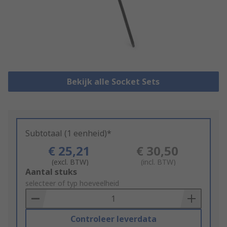
Bekijk alle Socket Sets
Subtotaal (1 eenheid)*
€ 25,21
€ 30,50
(excl. BTW)
(incl. BTW)
Add
Aantal stuks
to
selecteer of typ hoeveelheid
Basket
Controleer leverdata