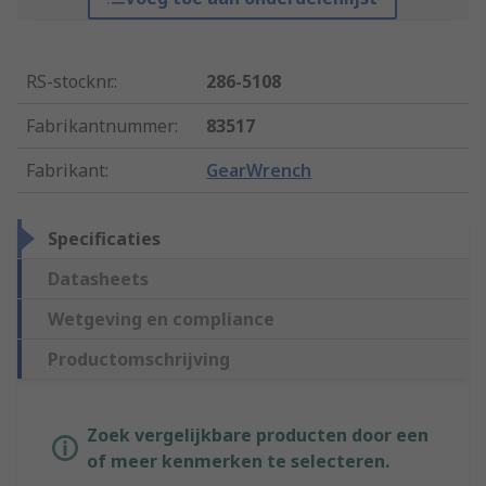
RS-stocknr.
:
286-5108
Fabrikantnummer
:
83517
Fabrikant
:
GearWrench
Specificaties
Datasheets
Wetgeving en compliance
Productomschrijving
Zoek vergelijkbare producten door een
of meer kenmerken te selecteren.