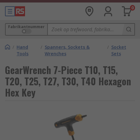
0
Fabrikantnummer
/
Hand
/
Spanners, Sockets &
/
Socket
Tools
Wrenches
Sets
GearWrench 7-Piece T10, T15,
T20, T25, T27, T30, T40 Hexagon
Hex Key