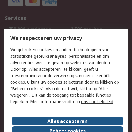
Services
750.000 producten
2.500 merken
Bestellen
Inkoopoplossingen
We respecteren uw privacy
Retouren
Technisch advies
We gebruiken cookies en andere technologieën voor
Track & Trace
statistische gebruiksanalyses, personalisatie en om
advertenties weer te geven op websites van derden.
Wettelijk
Door op "Alles accepteren" te klikken, geeft u
toestemming voor de verwerking van niet-essentiële
Cookiebeleid
Email veiligheid
cookies. U kunt uw cookies selecteren door te klikken op
Privacybeleid
Websitevoorwaarden
"Beheer cookies". Als u dit niet wilt, klikt u op "Alles
weigeren". Dit kan de toegang tot bepaalde functies
Algemene
beperken. Meer informatie vindt u in
ons cookiebeleid
verkoopvoorwaarden
Over RS
Alles accepteren
RS Group
Over ons
Beheer cookies