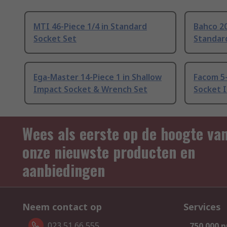
MTI 46-Piece 1/4 in Standard
Bahco 20
Socket Set
Standar
Ega-Master 14-Piece 1 in Shallow
Facom 5-
Impact Socket & Wrench Set
Socket 
Wees als eerste op de hoogte va
onze nieuwste producten en
aanbiedingen
Neem contact op
Services
023 51 66 555
750.000 