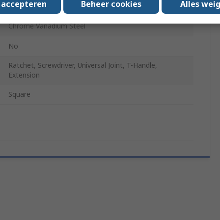
s accepteren
Beheer cookies
Alles wei
Chrome
Chrome Vanadium Steel
No
Ratchet, Screwdriver, Universal Joint, T-Handle,
Extension
Square