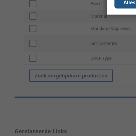
Alle
Finish
Material
Standards/Approvals
Set Contents
Drive Type
Zoek vergelijkbare producten
Gerelateerde Links