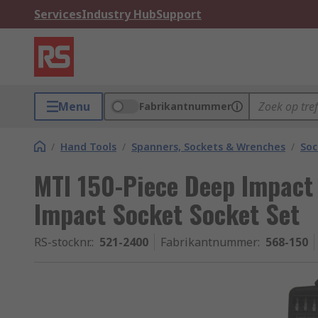
Services
Industry Hub
Support
Menu
Fabrikantnummer
/
Hand Tools
/
Spanners, Sockets & Wrenches
/
Soc
MTI 150-Piece Deep Impact
Impact Socket Socket Set
RS-stocknr.
:
521-2400
Fabrikantnummer
:
568-150