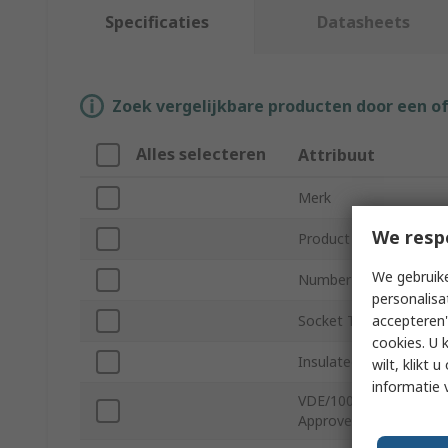
Specificaties
Datasheets
Zoek vergelijkbare producten door een o
Alles selecteren
Attribuut
Merk
We resp
Product Type
We gebruike
Number of Pieces
personalisa
accepteren"
Socket Type
cookies. U 
Insulated
wilt, klikt
informatie 
VDE/1000V
Approved