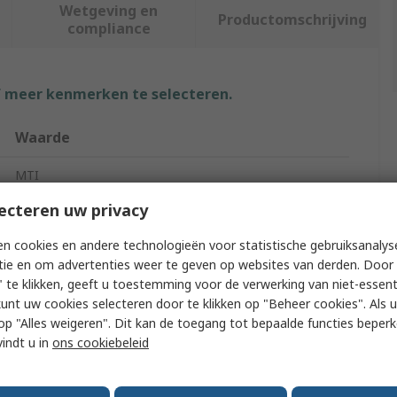
Wetgeving en
Productomschrijving
compliance
f meer kenmerken te selecteren.
Waarde
MTI
ecteren uw privacy
Socket Set
n cookies en andere technologieën voor statistische gebruiksanalys
150
tie en om advertenties weer te geven op websites van derden. Door 
 te klikken, geeft u toestemming voor de verwerking van niet-essent
Deep Impact Socket, Standard Impact Socket
kunt uw cookies selecteren door te klikken op "Beheer cookies". Als u 
No
 u op "Alles weigeren". Dit kan de toegang tot bepaalde functies beper
vindt u in
ons cookiebeleid
No