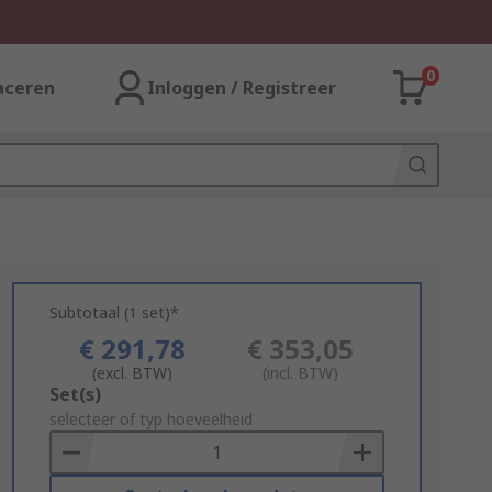
0
aceren
Inloggen / Registreer
Subtotaal (1 set)*
€ 291,78
€ 353,05
(excl. BTW)
(incl. BTW)
Add
Set(s)
to
selecteer of typ hoeveelheid
Basket