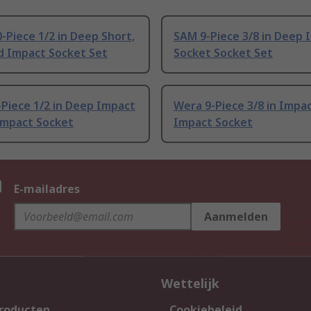
-Piece 1/2 in Deep Short,
SAM 9-Piece 3/8 in Deep 
d Impact Socket Set
Socket Socket Set
Piece 1/2 in Deep Impact
Wera 9-Piece 3/8 in Impa
Impact Socket
Impact Socket
n
E-mailadres
Aanmelden
Wettelijk
producten
Cookiebeleid