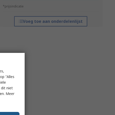
*prijsindicatie
Voeg toe aan onderdelenlijst
es,
op "Alles
iële
dit niet
ken. Meer