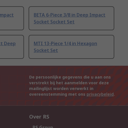
Impact
BETA 6-Piece 3/8 in Deep Impact
Socket Socket Set
ct Deep
MTI 13-Piece 1/4 in Hexagon
Socket Set
De persoonlijke gegevens die u aan ons
verstrekt bij het aanmelden voor deze
mailinglijst worden verwerkt in
overeenstemming met ons
privacybeleid
.
Over RS
RS Group