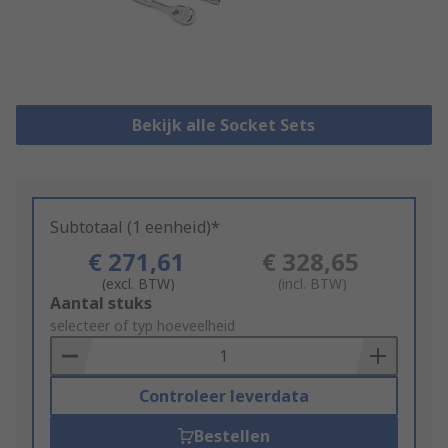
Bekijk alle Socket Sets
Subtotaal (1 eenheid)*
€ 271,61
€ 328,65
(excl. BTW)
(incl. BTW)
Add
Aantal stuks
to
selecteer of typ hoeveelheid
Basket
Controleer leverdata
Bestellen