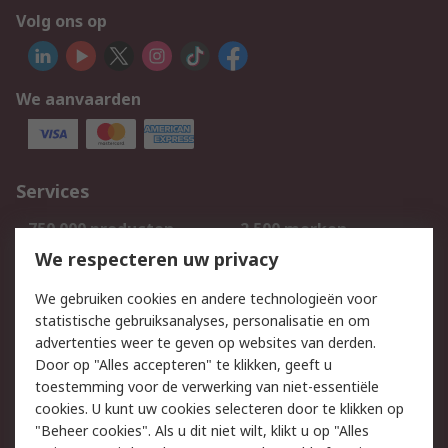
Volg ons op
We aanvaarden
Services
750.000 producten
2.500 merken
Bestellen
Inkoopoplossingen
We respecteren uw privacy
Retouren
Technisch advies
We gebruiken cookies en andere technologieën voor
Track & Trace
statistische gebruiksanalyses, personalisatie en om
advertenties weer te geven op websites van derden.
Wettelijk
Door op "Alles accepteren" te klikken, geeft u
toestemming voor de verwerking van niet-essentiële
Cookiebeleid
Email veiligheid
cookies. U kunt uw cookies selecteren door te klikken op
Privacybeleid
Websitevoorwaarden
"Beheer cookies". Als u dit niet wilt, klikt u op "Alles