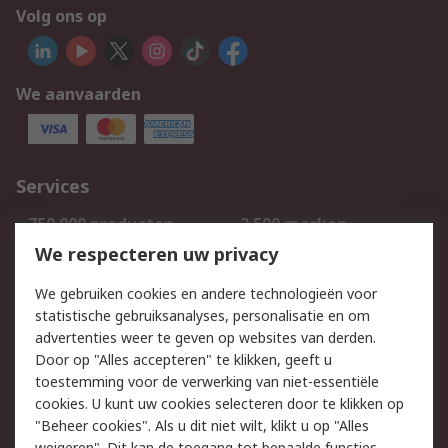
Volg ons op
We aanvaarden
Services
750.000 producten
2.500 merken
Bestellen
Inkoopoplossingen
We respecteren uw privacy
Retouren
Technisch advies
We gebruiken cookies en andere technologieën voor
Track & Trace
statistische gebruiksanalyses, personalisatie en om
advertenties weer te geven op websites van derden.
Wettelijk
Door op "Alles accepteren" te klikken, geeft u
toestemming voor de verwerking van niet-essentiële
Cookiebeleid
Email veiligheid
cookies. U kunt uw cookies selecteren door te klikken op
Privacybeleid
Websitevoorwaarden
"Beheer cookies". Als u dit niet wilt, klikt u op "Alles
weigeren". Dit kan de toegang tot bepaalde functies