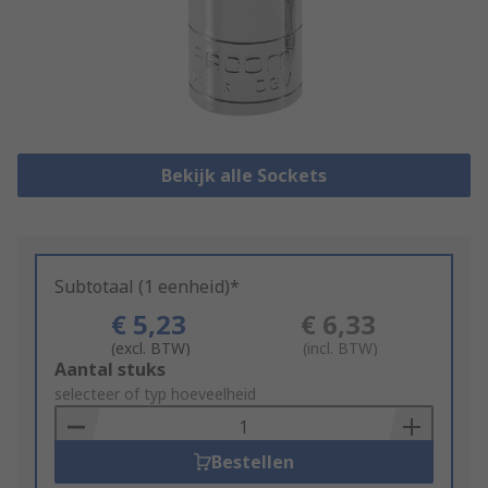
Bekijk alle Sockets
Subtotaal (1 eenheid)*
€ 5,23
€ 6,33
(excl. BTW)
(incl. BTW)
Add
Aantal stuks
to
selecteer of typ hoeveelheid
Basket
Bestellen