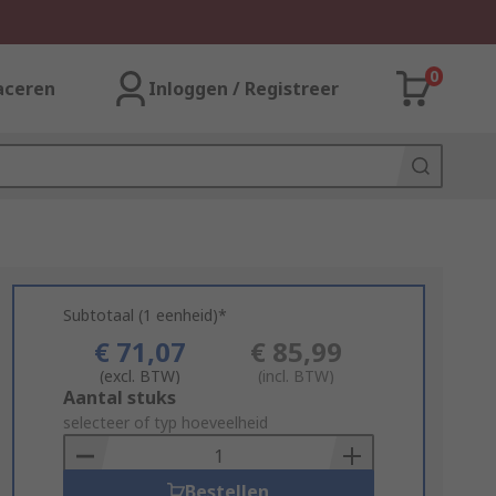
0
aceren
Inloggen / Registreer
Subtotaal (1 eenheid)*
€ 71,07
€ 85,99
(excl. BTW)
(incl. BTW)
Add
Aantal stuks
to
selecteer of typ hoeveelheid
Basket
Bestellen