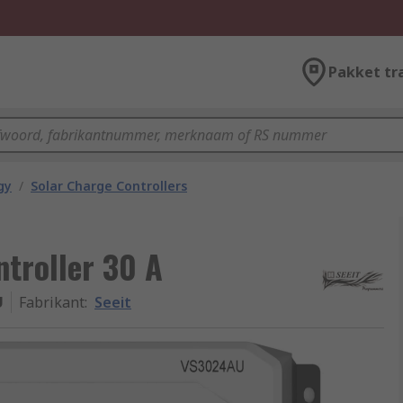
Pakket tr
gy
/
Solar Charge Controllers
ntroller 30 A
U
Fabrikant
:
Seeit