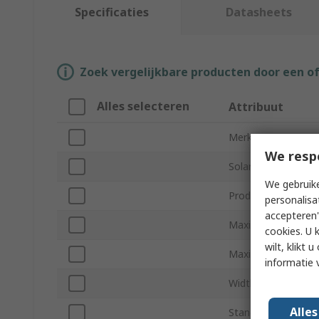
Specificaties
Datasheets
Zoek vergelijkbare producten door een o
Alles selecteren
Attribuut
Merk
We resp
Solar Panel Voltage
We gebruike
Product Type
personalisa
accepteren"
Maximum Current R
cookies. U 
wilt, klikt
Maximum Current R
informatie 
Width
Alle
Standards/Approva