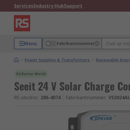
Services
Industry Hub
Support
Menu
Fabrikantnummer
/
Power Supplies & Transformers
/
Renewable Ener
RS Better World
Seeit 24 V Solar Charge Co
RS-stocknr.
:
286-4074
Fabrikantnummer
:
VS3024A