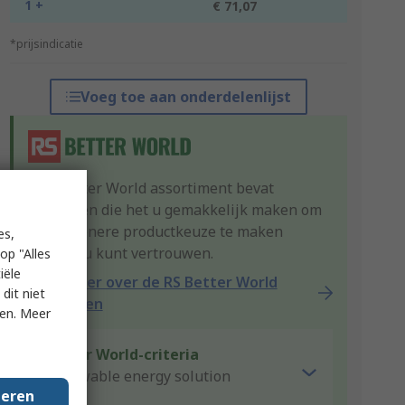
1 +
€ 71,07
*prijsindicatie
Voeg toe aan onderdelenlijst
Ons Better World assortiment bevat
producten die het u gemakkelijk maken om
een groenere productkeuze te maken
es,
waarop u kunt vertrouwen.
op "Alles
iële
Lees meer over de RS Better World
dit niet
producten
ken. Meer
Better World-criteria
Renewable energy solution
geren