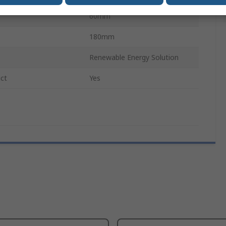
60mm
180mm
Renewable Energy Solution
ct
Yes