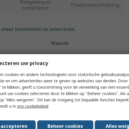
Wetgeving en
Productomschrijving
compliance
f meer kenmerken te selecteren.
Waarde
Seeit
ecteren uw privacy
24V
n cookies en andere technologieën voor statistische gebruiksanalys
Solar Charge Controller
tie en om advertenties weer te geven op websites van derden. Door 
 te klikken, geeft u toestemming voor de verwerking van niet-essent
ating - 12V Panel
30A
kunt uw cookies selecteren door te klikken op "Beheer cookies". Als u 
 u op "Alles weigeren". Dit kan de toegang tot bepaalde functies beper
ating - 24V Panel
30A
vindt u in
ons cookiebeleid
101mm
s accepteren
Beheer cookies
Alles wei
ls
RoHS, IP30, CE