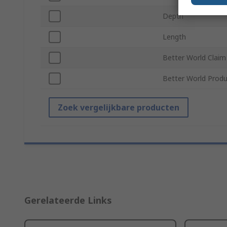
Depth
Length
Better World Claim
Better World Produ
Zoek vergelijkbare producten
Gerelateerde Links