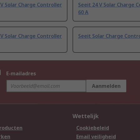
 V Solar Charge Controller
Seeit 24 V Solar Charge C
60 A
 V Solar Charge Controller
Seeit Solar Charge Contro
n
E-mailadres
Aanmelden
Wettelijk
producten
Cookiebeleid
rken
Email veiligheid