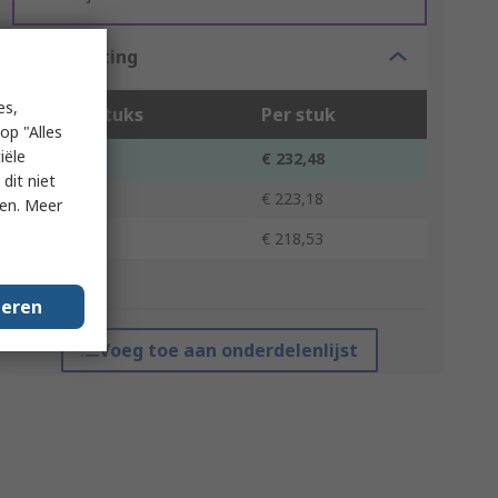
Bulkkorting
es,
Aantal stuks
Per stuk
op "Alles
iële
1 - 5
€ 232,48
dit niet
6 - 14
€ 223,18
ken. Meer
15 +
€ 218,53
*prijsindicatie
geren
Voeg toe aan onderdelenlijst