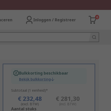
0
aceren
Inloggen / Registreer
Bulkkorting beschikbaar
Bekijk bulkkorting
Subtotaal (1 eenheid)*
€ 232,48
€ 281,30
(excl. BTW)
(incl. BTW)
Add
Aantal stuks