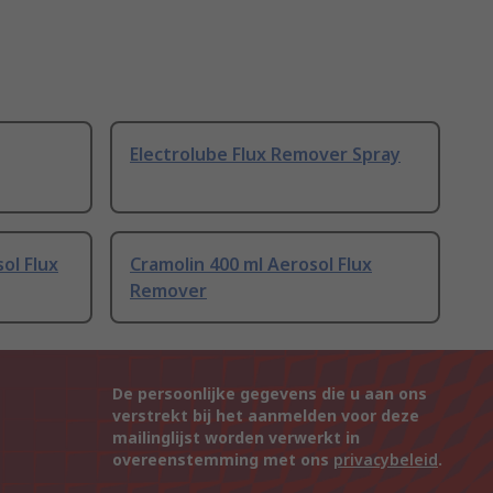
Electrolube Flux Remover Spray
ol Flux
Cramolin 400 ml Aerosol Flux
Remover
De persoonlijke gegevens die u aan ons
verstrekt bij het aanmelden voor deze
mailinglijst worden verwerkt in
overeenstemming met ons
privacybeleid
.