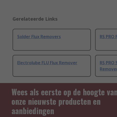
Gerelateerde Links
Solder Flux Removers
RS PRO 
Electrolube FLU Flux Remover
RS PRO 
Remover
Wees als eerste op de hoogte va
onze nieuwste producten en
aanbiedingen