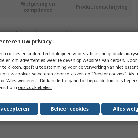
Wetgeving en
Productomschrijving
compliance
f meer kenmerken te selecteren.
ecteren uw privacy
Waarde
n cookies en andere technologieën voor statistische gebruiksanalys
tie en om advertenties weer te geven op websites van derden. Door 
Ersa
 te klikken, geeft u toestemming voor de verwerking van niet-essent
Soldering Accessory
kunt uw cookies selecteren door te klikken op "Beheer cookies". Als u 
 u op "Alles weigeren". Dit kan de toegang tot bepaalde functies beper
Solder Dispenser
vindt u in
ons cookiebeleid
SR 100 Solder Wire Dispenser
s accepteren
Beheer cookies
Alles wei
rovals
No