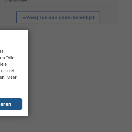
*prijsindicatie
Voeg toe aan onderdelenlijst
es,
op "Alles
iële
dit niet
ken. Meer
geren