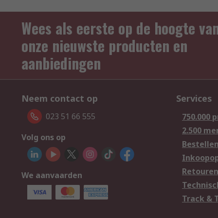
Wees als eerste op de hoogte va
onze nieuwste producten en
aanbiedingen
Neem contact op
Services
023 51 66 555
750.000 
2.500 me
Volg ons op
Bestelle
Inkoopop
Retoure
We aanvaarden
Technisc
Track & 