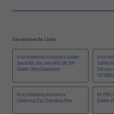
Gerelateerde Links
Ersa Soldering Accessory Solder
Ersa Sol
Spool Kit, for use with SR 100
Solderin
Solder Wire Dispenser
for use 
(0150JD/
Ersa Soldering Accessory
RS PRO 
Soldering Tip Changing Plier
Solder 