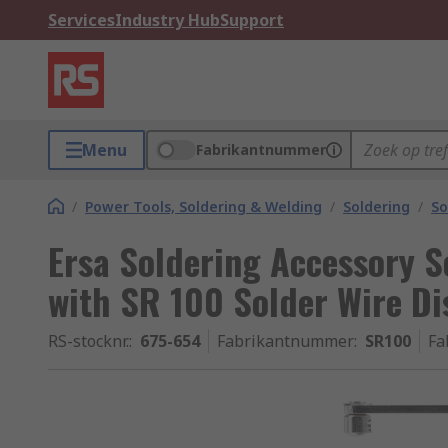
Services
Industry Hub
Support
Menu
Fabrikantnummer
/
Power Tools, Soldering & Welding
/
Soldering
/
So
Ersa Soldering Accessory So
with SR 100 Solder Wire Di
RS-stocknr.
:
675-654
Fabrikantnummer
:
SR100
Fa