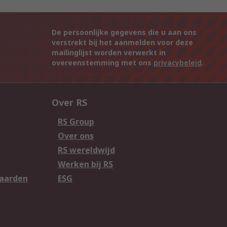
De persoonlijke gegevens die u aan ons
verstrekt bij het aanmelden voor deze
mailinglijst worden verwerkt in
overeenstemming met ons
privacybeleid
.
Over RS
RS Group
Over ons
RS wereldwijd
Werken bij RS
aarden
ESG