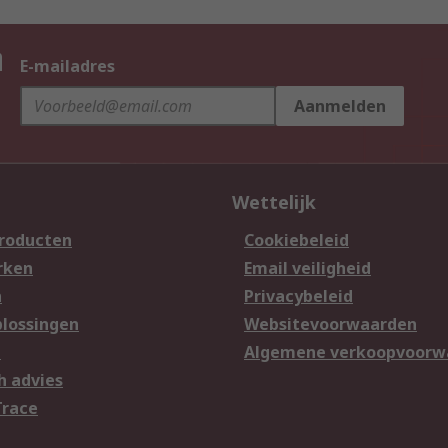
n
E-mailadres
Aanmelden
Wettelijk
producten
Cookiebeleid
rken
Email veiligheid
n
Privacybeleid
lossingen
Websitevoorwaarden
n
Algemene verkoopvoorw
h advies
Trace