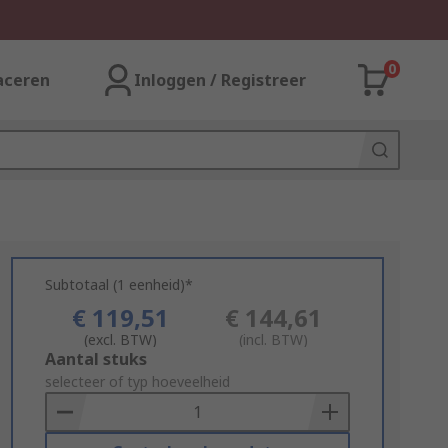
0
aceren
Inloggen / Registreer
Subtotaal (1 eenheid)*
€ 119,51
€ 144,61
(excl. BTW)
(incl. BTW)
Add
Aantal stuks
to
selecteer of typ hoeveelheid
Basket