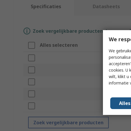
Specificaties
Datasheets
Zoek vergelijkbare producten door een o
We resp
Alles selecteren
Attribuut
We gebruike
personalisa
Merk
accepteren"
Product Type
cookies. U 
wilt, klikt
Sub Type
informatie 
For Use With
Alle
Standards/App
Zoek vergelijkbare producten