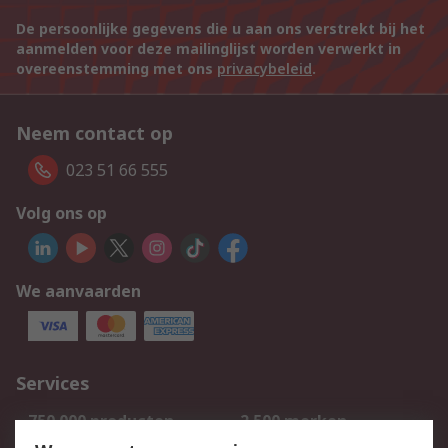
De persoonlijke gegevens die u aan ons verstrekt bij het
aanmelden voor deze mailinglijst worden verwerkt in
overeenstemming met ons
privacybeleid
.
Neem contact op
023 51 66 555
Volg ons op
We aanvaarden
Services
750.000 producten
2.500 merken