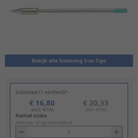
Bekijk alle Soldering Iron Tips
Subtotaal (1 eenheid)*
€ 16,80
€ 20,33
(excl. BTW)
(incl. BTW)
Add
Aantal stuks
to
selecteer of typ hoeveelheid
Basket