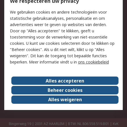
Bestellen
Inkoopoplossingen
We respecteren uw privacy
Retouren
Technisch advies
We gebruiken cookies en andere technologieën voor
Track & Trace
statistische gebruiksanalyses, personalisatie en om
advertenties weer te geven op websites van derden.
Wettelijk
Door op "Alles accepteren" te klikken, geeft u
toestemming voor de verwerking van niet-essentiële
Cookiebeleid
Email veiligheid
cookies. U kunt uw cookies selecteren door te klikken op
Privacybeleid
Websitevoorwaarden
"Beheer cookies". Als u dit niet wilt, klikt u op "Alles
weigeren". Dit kan de toegang tot bepaalde functies
Algemene
beperken. Meer informatie vindt u in
ons cookiebeleid
verkoopvoorwaarden
Over RS
Alles accepteren
RS Group
Over ons
Beheer cookies
RS wereldwijd
Werken bij RS
Alles weigeren
ESG
Bingerweg 19 | 2031 AZ HAARLEM | BTW: NL 806 558 519.B01 | KvK