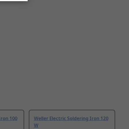
Iron 100
Weller Electric Soldering Iron 120
W