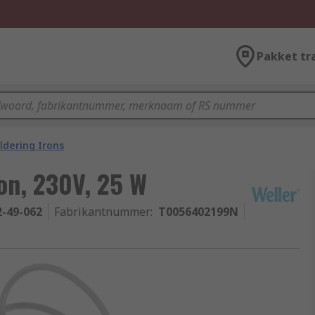
Pakket tr
ldering Irons
ron, 230V, 25 W
2-49-062
Fabrikantnummer
:
T0056402199N