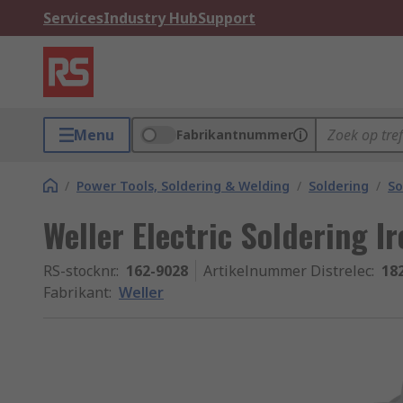
Services
Industry Hub
Support
Menu
Fabrikantnummer
/
Power Tools, Soldering & Welding
/
Soldering
/
So
Weller Electric Soldering I
RS-stocknr.
:
162-9028
Artikelnummer Distrelec
:
18
Fabrikant
:
Weller