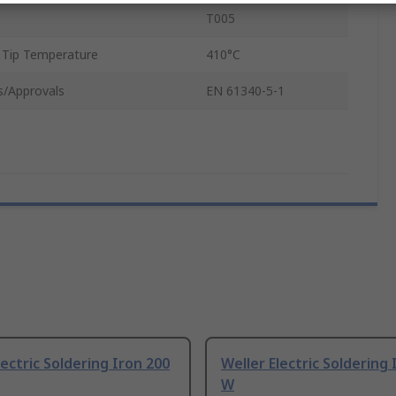
T005
g Tip Temperature
410°C
s/Approvals
EN 61340-5-1
lectric Soldering Iron 200
Weller Electric Soldering 
W