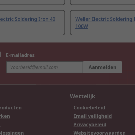
lectric Soldering Iron 40
Weller Electric Soldering 
100W
n
E-mailadres
Aanmelden
Wettelijk
producten
Cookiebeleid
rken
Email veiligheid
n
Privacybeleid
lossingen
Websitevoorwaarden