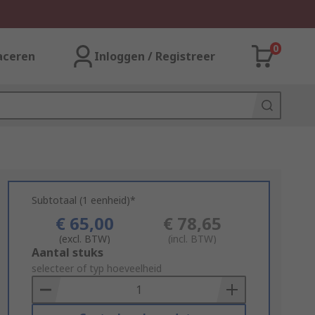
0
aceren
Inloggen / Registreer
Subtotaal (1 eenheid)*
€ 65,00
€ 78,65
(excl. BTW)
(incl. BTW)
Add
Aantal stuks
to
selecteer of typ hoeveelheid
Basket