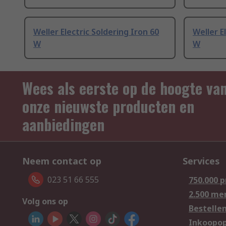
Weller Electric Soldering Iron 60
Weller E
W
W
Wees als eerste op de hoogte va
onze nieuwste producten en
aanbiedingen
Neem contact op
Services
023 51 66 555
750.000 
2.500 me
Volg ons op
Bestelle
Inkoopop