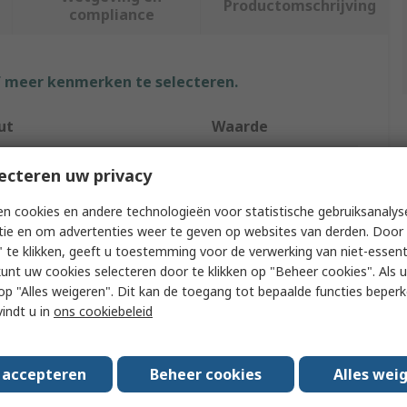
Productomschrijving
compliance
f meer kenmerken te selecteren.
ut
Waarde
Weller
ecteren uw privacy
ype
Electric
n cookies en andere technologieën voor statistische gebruiksanalys
tie en om advertenties weer te geven op websites van derden. Door 
Type
Soldering Iron
 te klikken, geeft u toestemming voor de verwerking van niet-essent
kunt uw cookies selecteren door te klikken op "Beheer cookies". Als u 
Soldering Iron
 u op "Alles weigeren". Dit kan de toegang tot bepaalde functies beper
vindt u in
ons cookiebeleid
ting
25W
e
Type F
s accepteren
Beheer cookies
Alles wei
s
SPI26