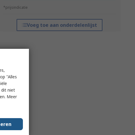
*prijsindicatie
Voeg toe aan onderdelenlijst
es,
op "Alles
iële
dit niet
ken. Meer
geren