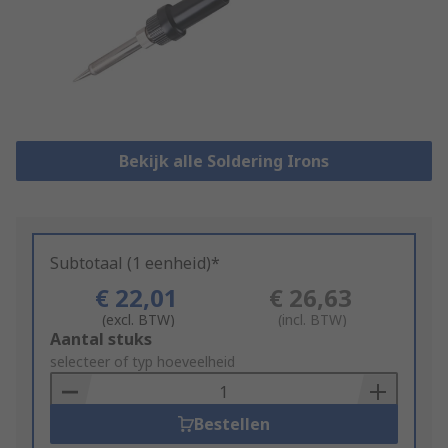
Bekijk alle Soldering Irons
Subtotaal (1 eenheid)*
€ 22,01
€ 26,63
(excl. BTW)
(incl. BTW)
Add
Aantal stuks
to
selecteer of typ hoeveelheid
Basket
Bestellen