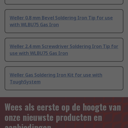
Weller 0.8 mm Bevel Soldering Iron Tip for use
with WLBU75 Gas Iron
Weller 2.4 mm Screwdriver Soldering Iron Tip for
use with WLBU75 Gas Iron
Weller Gas Soldering Iron Kit for use with
ToughSystem
Wees als eerste op de hoogte van
onze nieuwste producten en
aanbiedingen