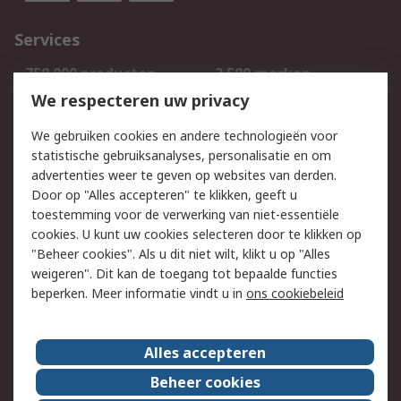
Services
750.000 producten
2.500 merken
Bestellen
Inkoopoplossingen
We respecteren uw privacy
Retouren
Technisch advies
We gebruiken cookies en andere technologieën voor
Track & Trace
statistische gebruiksanalyses, personalisatie en om
advertenties weer te geven op websites van derden.
Wettelijk
Door op "Alles accepteren" te klikken, geeft u
toestemming voor de verwerking van niet-essentiële
Cookiebeleid
Email veiligheid
cookies. U kunt uw cookies selecteren door te klikken op
Privacybeleid
Websitevoorwaarden
"Beheer cookies". Als u dit niet wilt, klikt u op "Alles
weigeren". Dit kan de toegang tot bepaalde functies
Algemene
beperken. Meer informatie vindt u in
ons cookiebeleid
verkoopvoorwaarden
Over RS
Alles accepteren
RS Group
Over ons
Beheer cookies