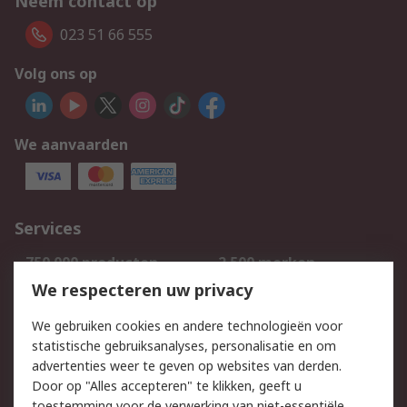
Neem contact op
023 51 66 555
Volg ons op
We aanvaarden
Services
750.000 producten
2.500 merken
Bestellen
Inkoopoplossingen
We respecteren uw privacy
Retouren
Technisch advies
We gebruiken cookies en andere technologieën voor
Track & Trace
statistische gebruiksanalyses, personalisatie en om
advertenties weer te geven op websites van derden.
Wettelijk
Door op "Alles accepteren" te klikken, geeft u
toestemming voor de verwerking van niet-essentiële