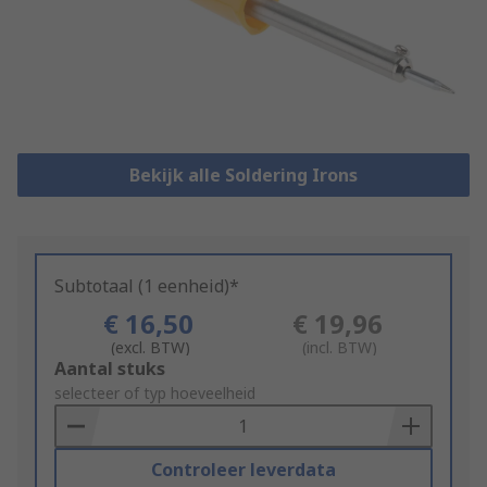
Bekijk alle Soldering Irons
Subtotaal (1 eenheid)*
€ 16,50
€ 19,96
(excl. BTW)
(incl. BTW)
Add
Aantal stuks
to
selecteer of typ hoeveelheid
Basket
Controleer leverdata