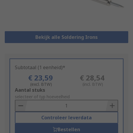
Bekijk alle Soldering Irons
Subtotaal (1 eenheid)*
€ 23,59
€ 28,54
(excl. BTW)
(incl. BTW)
Add
Aantal stuks
to
selecteer of typ hoeveelheid
Basket
Controleer leverdata
Bestellen