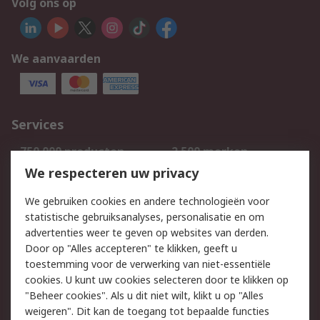
Volg ons op
We aanvaarden
Services
750.000 producten
2.500 merken
Bestellen
Inkoopoplossingen
We respecteren uw privacy
Retouren
Technisch advies
We gebruiken cookies en andere technologieën voor
Track & Trace
statistische gebruiksanalyses, personalisatie en om
advertenties weer te geven op websites van derden.
Wettelijk
Door op "Alles accepteren" te klikken, geeft u
toestemming voor de verwerking van niet-essentiële
Cookiebeleid
Email veiligheid
cookies. U kunt uw cookies selecteren door te klikken op
Privacybeleid
Websitevoorwaarden
"Beheer cookies". Als u dit niet wilt, klikt u op "Alles
weigeren". Dit kan de toegang tot bepaalde functies
Algemene