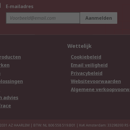
n
E-mailadres
Aanmelden
Wettelijk
producten
Cookiebeleid
rken
Email veiligheid
n
Privacybeleid
lossingen
Websitevoorwaarden
n
Algemene verkoopvoorw
h advies
Trace
 2031 AZ HAARLEM | BTW: NL 806 558 519.B01 | KvK Amsterdam: 33298393
RS 