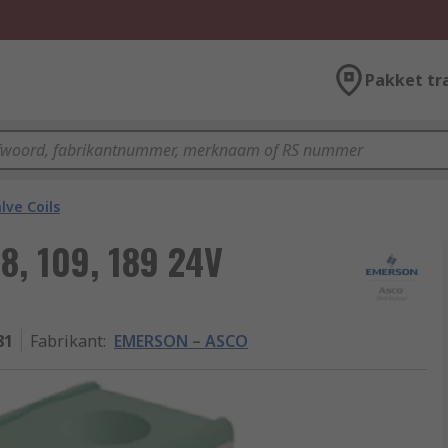
Pakket tr
lve Coils
, 109, 189 24V
81
Fabrikant
:
EMERSON – ASCO