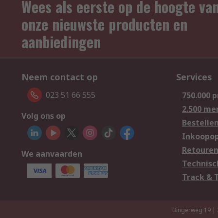
Wees als eerste op de hoogte va
onze nieuwste producten en
aanbiedingen
Neem contact op
Services
023 51 66 555
750.000 
2.500 me
Volg ons op
Bestelle
Inkoopop
Retoure
We aanvaarden
Technisc
Track & 
Bingerweg 19 |