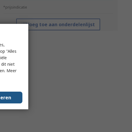
*prijsindicatie
Voeg toe aan onderdelenlijst
es,
op "Alles
iële
dit niet
ken. Meer
geren