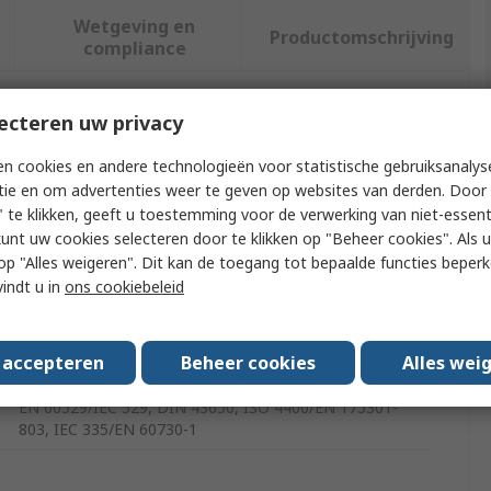
Wetgeving en
Productomschrijving
compliance
ecteren uw privacy
f meer kenmerken te selecteren.
n cookies en andere technologieën voor statistische gebruiksanalys
Waarde
tie en om advertenties weer te geven op websites van derden. Door 
 te klikken, geeft u toestemming voor de verwerking van niet-essent
EMERSON – ASCO
kunt uw cookies selecteren door te klikken op "Beheer cookies". Als u 
 u op "Alles weigeren". Dit kan de toegang tot bepaalde functies beper
24V
vindt u in
ons cookiebeleid
Solenoid Valve Coil
s accepteren
Beheer cookies
Alles wei
108, 109, 189
EN 60529/IEC 529, DIN 43650, ISO 4400/EN 175301-
803, IEC 335/EN 60730-1