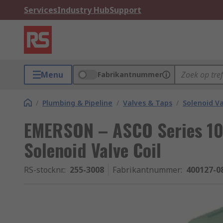
Services
Industry Hub
Support
Menu
Fabrikantnummer
/
Plumbing & Pipeline
/
Valves & Taps
/
Solenoid Va
EMERSON – ASCO Series 108
Solenoid Valve Coil
RS-stocknr.
:
255-3008
Fabrikantnummer
:
400127-0