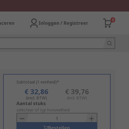
0
aceren
Inloggen / Registreer
Subtotaal (1 eenheid)*
€ 32,86
€ 39,76
(excl. BTW)
(incl. BTW)
Add
Aantal stuks
to
selecteer of typ hoeveelheid
Basket
Bestellen