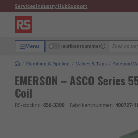
Services
Industry Hub
Support
Menu
Fabrikantnummer
/
Plumbing & Pipeline
/
Valves & Taps
/
Solenoid Va
EMERSON – ASCO Series 55
Coil
RS-stocknr.
:
656-3399
Fabrikantnummer
:
400727-1