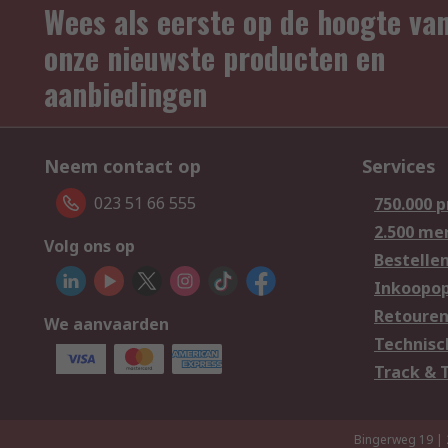
Wees als eerste op de hoogte va
onze nieuwste producten en
aanbiedingen
Neem contact op
Services
023 51 66 555
750.000 
2.500 me
Volg ons op
Bestelle
Inkoopop
Retoure
We aanvaarden
Technisc
Track & 
Bingerweg 19 |