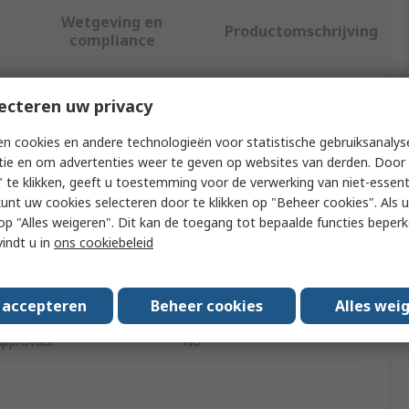
Wetgeving en
Productomschrijving
compliance
ecteren uw privacy
f meer kenmerken te selecteren.
n cookies en andere technologieën voor statistische gebruiksanalys
Waarde
tie en om advertenties weer te geven op websites van derden. Door 
 te klikken, geeft u toestemming voor de verwerking van niet-essent
EMERSON – ASCO
kunt uw cookies selecteren door te klikken op "Beheer cookies". Als u 
 u op "Alles weigeren". Dit kan de toegang tot bepaalde functies beper
pe
Solenoid Valve Coil
vindt u in
ons cookiebeleid
552/553
Connection Type
Spade Plug
s accepteren
Beheer cookies
Alles wei
Approvals
No