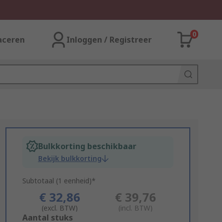
0
aceren
Inloggen / Registreer
Bulkkorting beschikbaar
Bekijk bulkkorting
Subtotaal (1 eenheid)*
€ 32,86
€ 39,76
(excl. BTW)
(incl. BTW)
Add
Aantal stuks