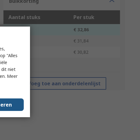
Bulkkorting
Aantal stuks
Per stuk
1 - 4
€ 32,86
5 - 9
€ 31,84
es,
10 +
€ 30,82
op "Alles
iële
*prijsindicatie
dit niet
ken. Meer
Voeg toe aan onderdelenlijst
geren