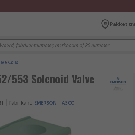
Pakket tr
lve Coils
2/553 Solenoid Valve
81
Fabrikant
:
EMERSON – ASCO