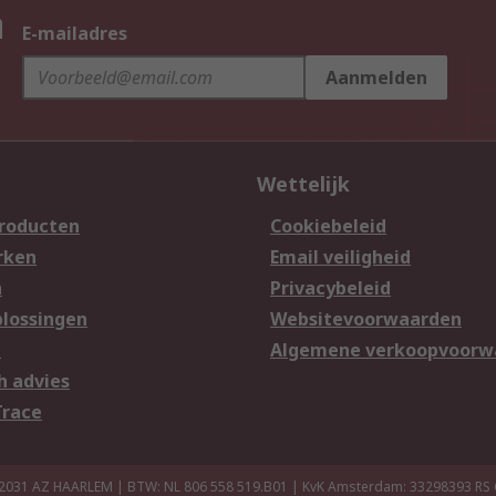
n
E-mailadres
Aanmelden
Wettelijk
producten
Cookiebeleid
rken
Email veiligheid
n
Privacybeleid
lossingen
Websitevoorwaarden
n
Algemene verkoopvoorw
h advies
Trace
 2031 AZ HAARLEM | BTW: NL 806 558 519.B01 | KvK Amsterdam: 33298393
RS 